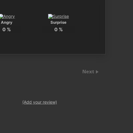
Angry
Surprise
0
%
0
%
Next
(Add your review)