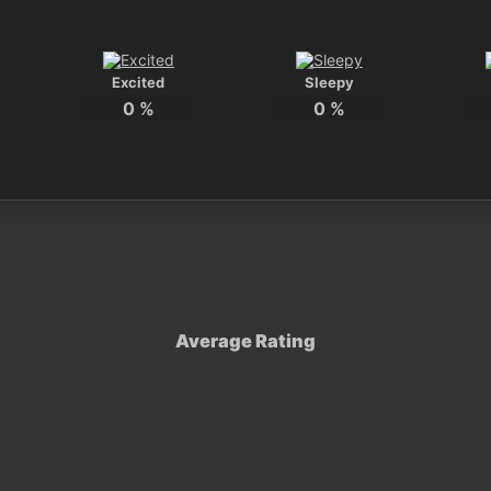
Excited
Sleepy
0
%
0
%
Average Rating