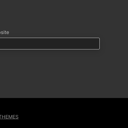
site
 THEMES