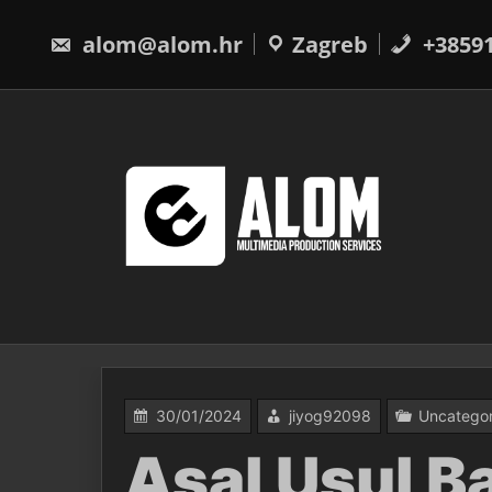
Skip
to
alom@alom.hr
Zagreb
+3859
content
30/01/2024
jiyog92098
Uncatego
Asal Usul Ba