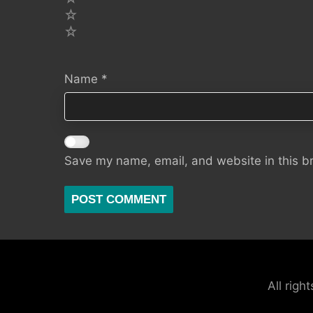
2
1
Name
*
Save my name, email, and website in this b
All rig