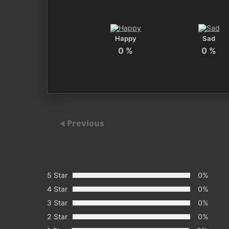
Happy
Sad
0
%
0
%
Previous
5 Star
0%
4 Star
0%
3 Star
0%
2 Star
0%