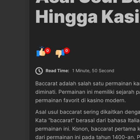
Hingga Kas
0
0
Read Time:
1 Minute, 50 Second
Baccarat adalah salah satu permainan ka
diminati. Permainan ini memiliki sejarah
permainan favorit di kasino modern.
Asal usul baccarat sering dikaitkan deng
Kata “baccarat” berasal dari bahasa Itali
permainan ini. Konon, baccarat pertama k
dari permainan ini pada tahun 1400-an.