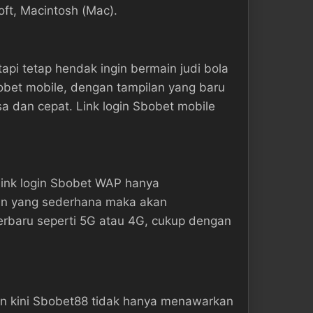
oft, Macintosh (Mac).
api tetap hendak ingin bermain judi bola
obet mobile, dengan tampilan yang baru
 dan cepat. Link login Sbobet mobile
 Link login Sbobet WAP hanya
lan yang sederhana maka akan
terbaru seperti 5G atau 4G, cukup dengan
an kini Sbobet88 tidak hanya menawarkan