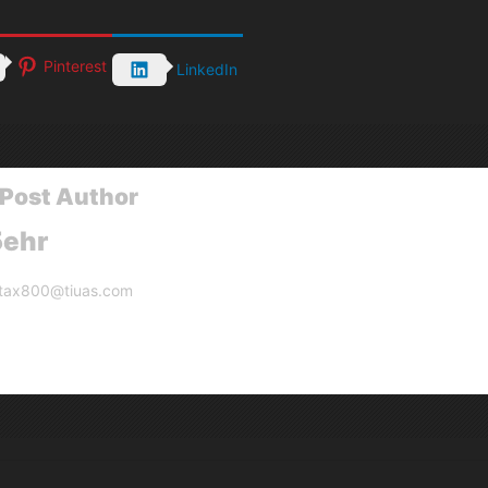
Pinterest
LinkedIn
Post Author
5ehr
tax800@tiuas.com