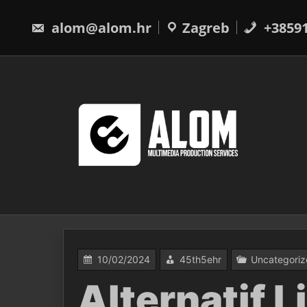
Skip
to
alom@alom.hr
Zagreb
+3859
content
10/02/2024
45th5ehr
Uncategori
Alternatif 