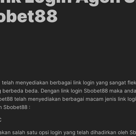
bobet88
telah menyediakan berbagai link login yang sangat fle
 berbeda beda. Dengan link login Sbobet88 maka anda t
obet88 telah menyediakan berbagai macam jenis link log
h Sbobet88 :
C
akan salah satu opsi login yang telah dihadirkan oleh 