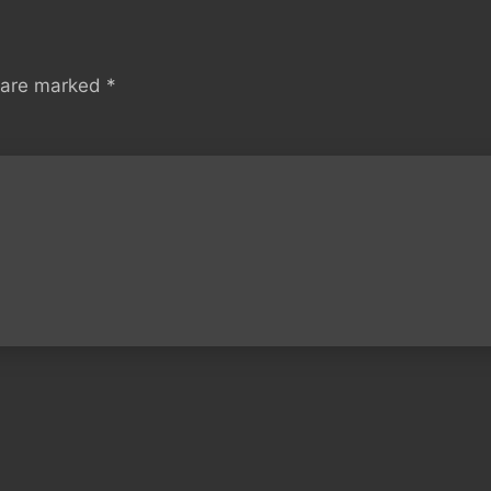
s are marked
*