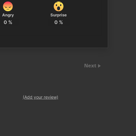
Angry
Surprise
0
%
0
%
Next
(Add your review)