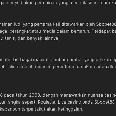
uga menyediakan permainan yang menarik seperti berikut 
ainan judi yang pertama kali ditawarkan oleh Sbobet88
gai perangkat atau media dalam bertaruh. Terdapat berb
ly, tenis, dan banyak lainnya.
memutar berbagai macam gambar gambar yang acak denga
lot online adalah mencari perputaran untuk mendapatka
et88 pada tahun 2008, dengan menawarkan nuansa casi
pun angka seperti Roulette. Live casino pada Sbobet88 
 kapanpun tanpa takut akan ketinggalan.