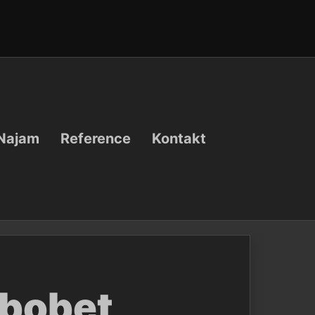
Najam
Reference
Kontakt
Sbobet