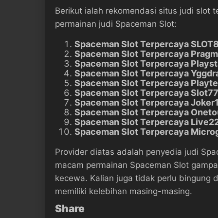
Berikut ialah rekomendasi situs judi sl
permainan judi Spaceman Slot:
Spaceman Slot Terpercaya SLOT
Spaceman Slot Terpercaya Pragma
Spaceman Slot Terpercaya Playst
Spaceman Slot Terpercaya Yggdra
Spaceman Slot Terpercaya Playt
Spaceman Slot Terpercaya Slot7
Spaceman Slot Terpercaya Joker
Spaceman Slot Terpercaya Onet
Spaceman Slot Terpercaya Live2
Spaceman Slot Terpercaya Micro
Provider diatas adalah penyedia judi Sp
macam permainan Spaceman Slot gampang
kecewa. Kalian juga tidak perlu bingung 
memiliki kelebihan masing-masing.
Share