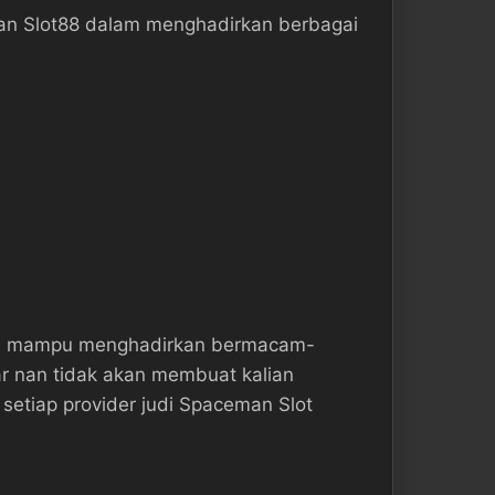
ngan Slot88 dalam menghadirkan berbagai
arena mampu menghadirkan bermacam-
 nan tidak akan membuat kalian
 setiap provider judi Spaceman Slot