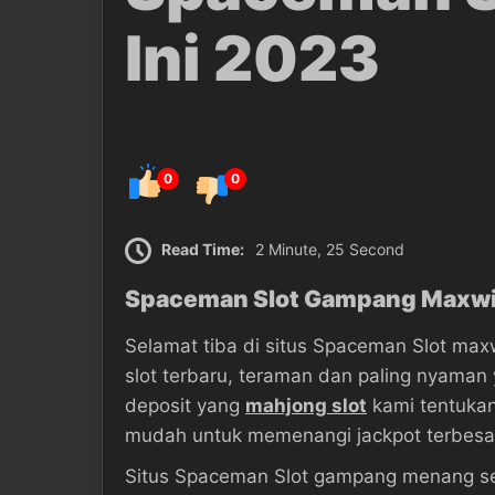
Ini 2023
0
0
Read Time:
2 Minute, 25 Second
Spaceman Slot Gampang Maxwin
Selamat tiba di situs Spaceman Slot max
slot terbaru, teraman dan paling nyaman
deposit yang
mahjong slot
kami tentukan
mudah untuk memenangi jackpot terbesa
Situs Spaceman Slot gampang menang sen