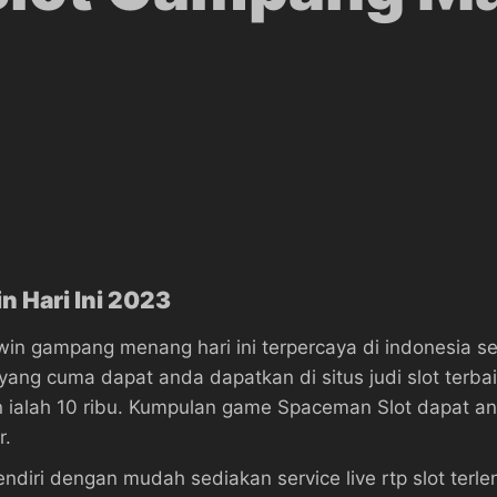
 Hari Ini 2023
win gampang menang hari ini terpercaya di indonesia s
 yang cuma dapat anda dapatkan di situs judi slot terb
 ialah 10 ribu. Kumpulan game Spaceman Slot dapat and
r.
diri dengan mudah sediakan service live rtp slot ter