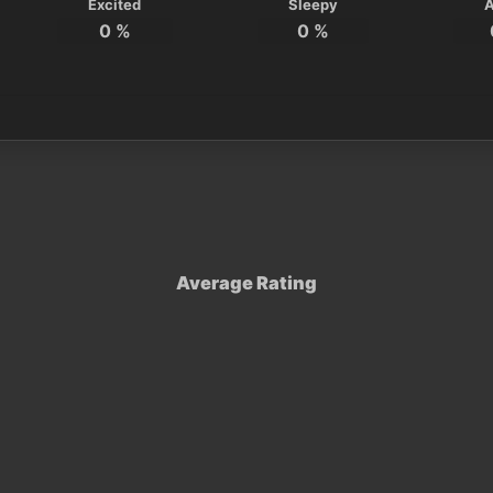
Excited
Sleepy
0
%
0
%
Average Rating