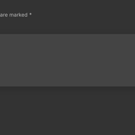
s are marked
*