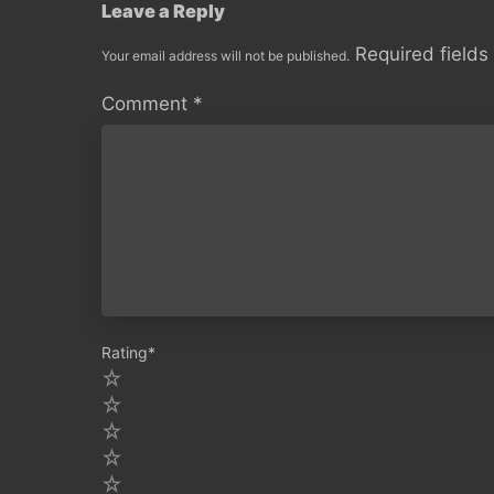
Leave a Reply
Required field
Your email address will not be published.
Comment
*
Rating
*
5
4
3
2
1