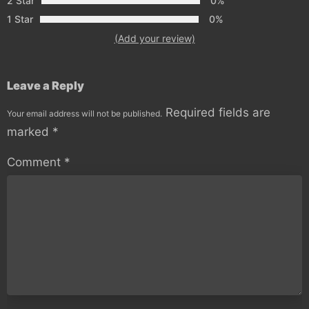
2 Star
0%
1 Star
0%
(Add your review)
Leave a Reply
Required fields are
Your email address will not be published.
marked
*
Comment
*