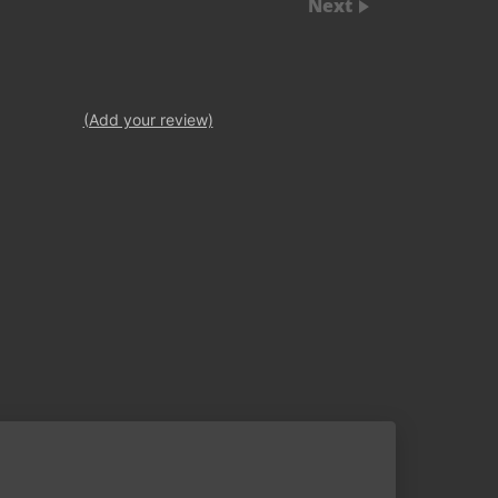
Next
(Add your review)