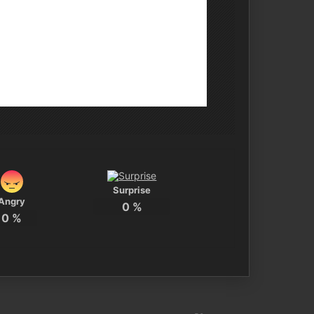
Surprise
Angry
0
%
0
%