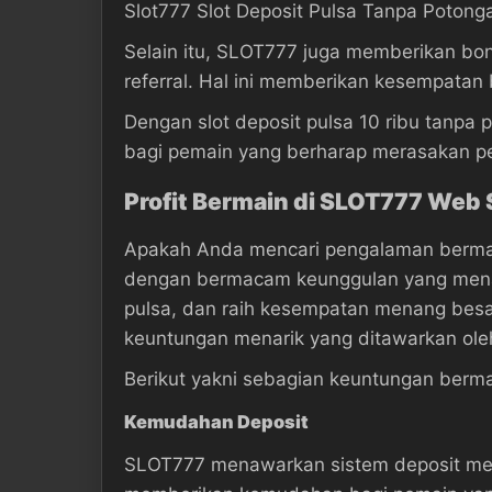
Slot777 Slot Deposit Pulsa Tanpa Potongan
Selain itu, SLOT777 juga memberikan bo
referral. Hal ini memberikan kesempatan
Dengan slot deposit pulsa 10 ribu tanp
bagi pemain yang berharap merasakan pe
Profit Bermain di SLOT777 Web 
Apakah Anda mencari pengalaman bermai
dengan bermacam keunggulan yang menar
pulsa, dan raih kesempatan menang besa
keuntungan menarik yang ditawarkan ol
Berikut yakni sebagian keuntungan bermai
Kemudahan Deposit
SLOT777 menawarkan sistem deposit meng