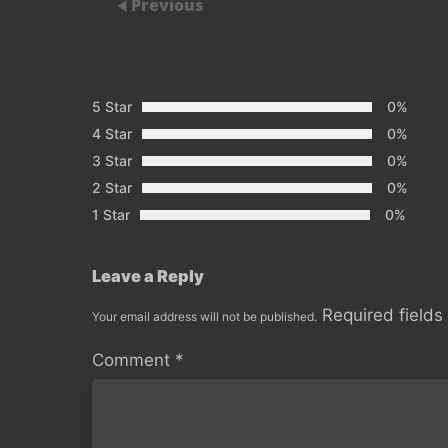
Previous
5 Star
0%
4 Star
0%
3 Star
0%
2 Star
0%
1 Star
0%
Leave a Reply
Required field
Your email address will not be published.
Comment
*