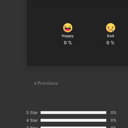
Happy
Sad
0
%
0
%
Previous
5 Star
0%
4 Star
0%
3 Star
0%