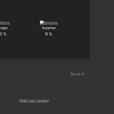
Angry
Surprise
0
%
0
%
Next
(Add your review)