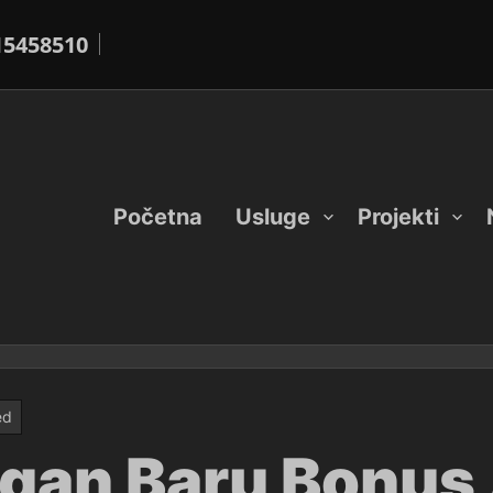
15458510
Početna
Usluge
Projekti
ed
gan Baru Bonus 