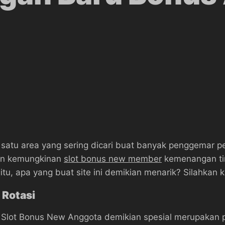
 satu area yang sering dicari buat banyak penggemar pe
dan kemungkinan
slot bonus new member
kemenangan ting
tu, apa yang buat site ini demikian menarik? Silahkan ki
 Rotasi
us Slot Bonus New Anggota demikian spesial merupakan