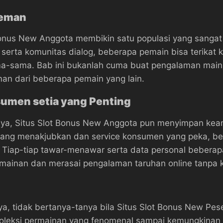
teman
onus New Anggota membikin satu populasi yang sangat
erta komunitas dialog, beberapa pemain bisa terikat k
-sama. Bab ini bukanlah cuma buat pengalaman main 
man dari beberapa pemain yang lain.
umen setia yang Penting
manya, Situs Slot Bonus New Anggota pun menyimpan ke
yang menakjubkan dan service konsumen yang peka, b
. Tiap-tiap tawar-menawar serta data personal beberap
mainan dan merasai pengalaman taruhan online tanpa k
, tidak bertanya-tanya bila Situs Slot Bonus New Pese
koleksi permainan yang fenomenal sampai kemungkinan k