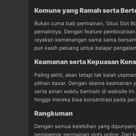
Komune yang Ramah serta Ber
Bukan cuma bab permainan, Situs Slot B
pemainnya. Dengan feature pembicaraan s
rayakan kemenangan sama sama bersama
pun kasih peluang untuk belajar pengala
Keamanan serta Kepuasan Kons
Paling akhir, akan tetapi tak kalah uta
pilihan dasar. Dengan skema keamanan 
serta aman waktu bermain di website ini
hingga mereka bisa konsentrasi pada per
Rangkuman
Dengan semua kelebihan yang dipunyainya
penggemar permainan slots online. Dari 