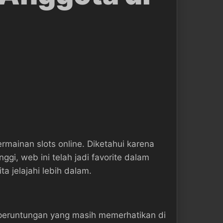
rmainan slots online. Diketahui karena
gi, web ini telah jadi favorite dalam
ta jelajahi lebih dalam.
 peruntungan yang masih memerhatikan di