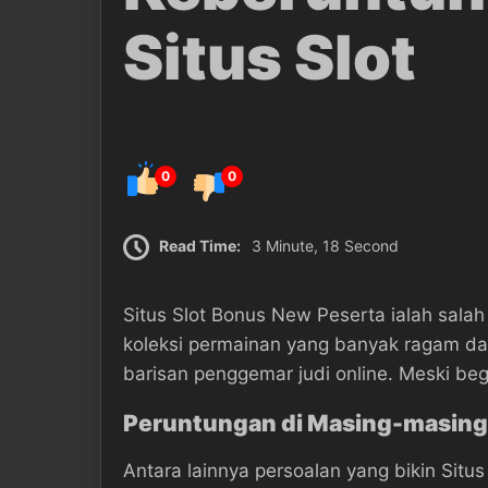
Situs Slot
0
0
Read Time:
3 Minute, 18 Second
Situs Slot Bonus New Peserta ialah salah
koleksi permainan yang banyak ragam 
barisan penggemar judi online. Meski begi
Peruntungan di Masing-masing
Antara lainnya persoalan yang bikin Sit