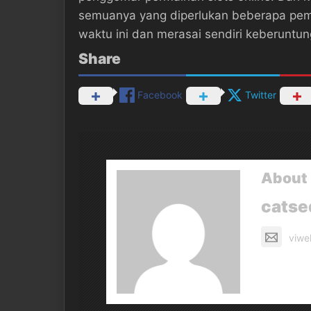
semuanya yang diperlukan beberapa pemai
waktu ini dan merasai sendiri keberuntung
Share
Facebook
Twitter
About 
catse
viwe