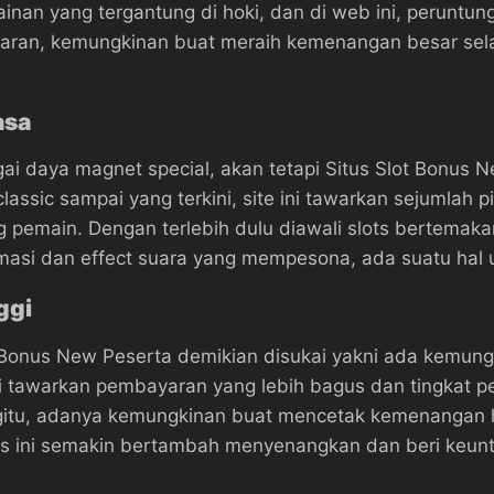
inan yang tergantung di hoki, dan di web ini, peruntu
aran, kemungkinan buat meraih kemenangan besar selal
asa
i daya magnet special, akan tetapi Situs Slot Bonus N
assic sampai yang terkini, site ini tawarkan sejumlah p
pemain. Dengan terlebih dulu diawali slots bertemaka
masi dan effect suara yang mempesona, ada suatu hal un
ggi
 Bonus New Peserta demikian disukai yakni ada kemung
ni tawarkan pembayaran yang lebih bagus dan tingkat 
itu, adanya kemungkinan buat mencetak kemenangan h
us ini semakin bertambah menyenangkan dan beri keun