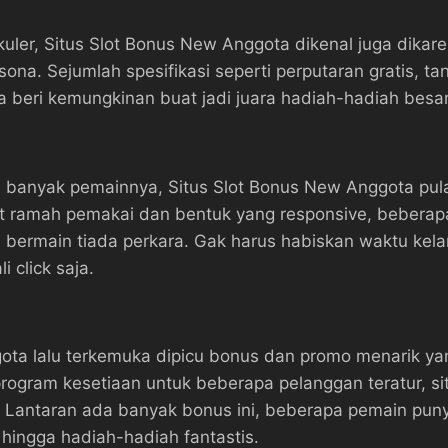
uler, Situs Slot Bonus New Anggota dikenal juga dikare
 Sejumlah spesifikasi seperti perputaran gratis, tand
 beri kemungkinan buat jadi juara hadiah-hadiah besa
n banyak pemainnya, Situs Slot Bonus New Anggota pul
at ramah pemakai dan bentuk yang responsive, bebera
 bermain tiada perkara. Gak harus habiskan waktu kela
 click saja.
ggota lalu terkemuka dipicu bonus dan promo menarik ya
ogram kesetiaan untuk beberapa pelanggan teratur, si
. Lantaran ada banyak bonus ini, beberapa pemain pu
ingga hadiah-hadiah fantastis.