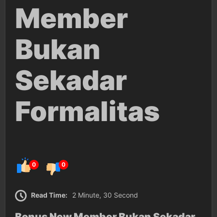
Member
Bukan
Sekadar
Formalitas
0
0
Read Time:
2 Minute, 30 Second
Bonus New Member Bukan Sekadar