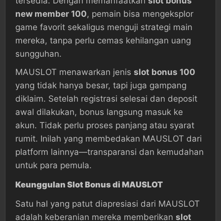
tersedia. Dengan memanfaatkan
slot bonus
new member 100
, pemain bisa mengeksplor
game favorit sekaligus menguji strategi main
mereka, tanpa perlu cemas kehilangan uang
sungguhan.
MAUSLOT menawarkan jenis
slot bonus 100
yang tidak hanya besar, tapi juga gampang
diklaim. Setelah registrasi selesai dan deposit
awal dilakukan, bonus langsung masuk ke
akun. Tidak perlu proses panjang atau syarat
rumit. Inilah yang membedakan MAUSLOT dari
platform lainnya—transparansi dan kemudahan
untuk para pemula.
Keunggulan Slot Bonus di MAUSLOT
Satu hal yang patut diapresiasi dari MAUSLOT
adalah keberanian mereka memberikan
slot