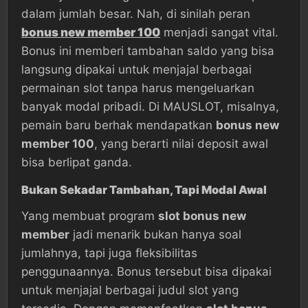
dalam jumlah besar. Nah, di sinilah peran
bonus new member 100
menjadi sangat vital.
Bonus ini memberi tambahan saldo yang bisa
langsung dipakai untuk menjajal berbagai
permainan slot tanpa harus mengeluarkan
banyak modal pribadi. Di MAUSLOT, misalnya,
pemain baru berhak mendapatkan
bonus new
member 100
, yang berarti nilai deposit awal
bisa berlipat ganda.
Bukan Sekadar Tambahan, Tapi Modal Awal
Yang membuat program
slot bonus new
member
jadi menarik bukan hanya soal
jumlahnya, tapi juga fleksibilitas
penggunaannya. Bonus tersebut bisa dipakai
untuk menjajal berbagai judul slot yang