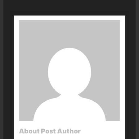
About Post Author