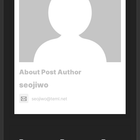
About Post Author
seojiwo
seojiwo@teml.net