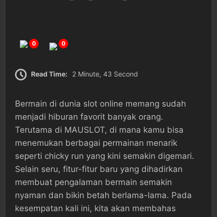
0
0
Read Time:
2 Minute, 43 Second
Bermain di dunia slot online memang sudah
menjadi hiburan favorit banyak orang.
Terutama di MAUSLOT, di mana kamu bisa
menemukan berbagai permainan menarik
seperti chicky run yang kini semakin digemari.
Selain seru, fitur-fitur baru yang dihadirkan
membuat pengalaman bermain semakin
nyaman dan bikin betah berlama-lama. Pada
kesempatan kali ini, kita akan membahas