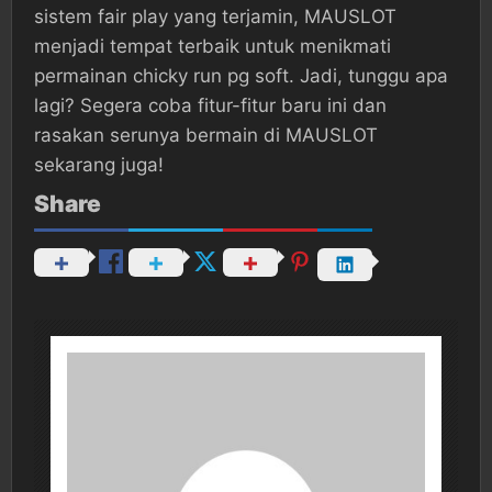
sistem fair play yang terjamin, MAUSLOT
menjadi tempat terbaik untuk menikmati
permainan chicky run pg soft. Jadi, tunggu apa
lagi? Segera coba fitur-fitur baru ini dan
rasakan serunya bermain di MAUSLOT
sekarang juga!
Share