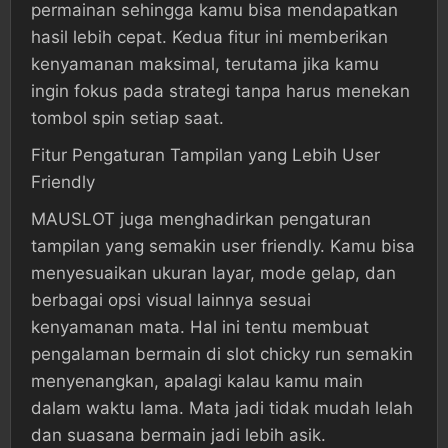
permainan sehingga kamu bisa mendapatkan
hasil lebih cepat. Kedua fitur ini memberikan
kenyamanan maksimal, terutama jika kamu
ingin fokus pada strategi tanpa harus menekan
tombol spin setiap saat.
Fitur Pengaturan Tampilan yang Lebih User
Friendly
MAUSLOT juga menghadirkan pengaturan
tampilan yang semakin user friendly. Kamu bisa
menyesuaikan ukuran layar, mode gelap, dan
berbagai opsi visual lainnya sesuai
kenyamanan mata. Hal ini tentu membuat
pengalaman bermain di slot chicky run semakin
menyenangkan, apalagi kalau kamu main
dalam waktu lama. Mata jadi tidak mudah lelah
dan suasana bermain jadi lebih asik.