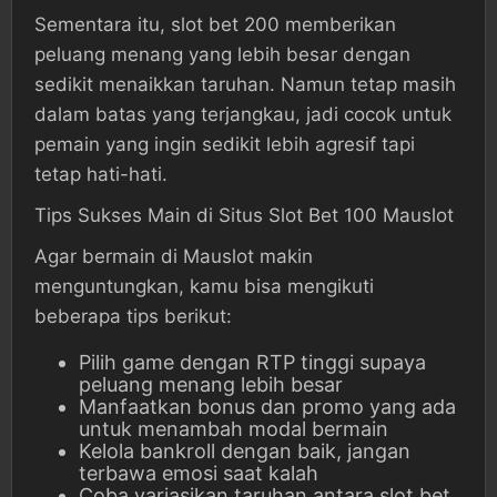
Sementara itu, slot bet 200 memberikan
peluang menang yang lebih besar dengan
sedikit menaikkan taruhan. Namun tetap masih
dalam batas yang terjangkau, jadi cocok untuk
pemain yang ingin sedikit lebih agresif tapi
tetap hati-hati.
Tips Sukses Main di Situs Slot Bet 100 Mauslot
Agar bermain di Mauslot makin
menguntungkan, kamu bisa mengikuti
beberapa tips berikut:
Pilih game dengan RTP tinggi supaya
peluang menang lebih besar
Manfaatkan bonus dan promo yang ada
untuk menambah modal bermain
Kelola bankroll dengan baik, jangan
terbawa emosi saat kalah
Coba variasikan taruhan antara slot bet