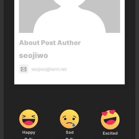
About Post Author
seojiwo
seojiwo@teml.net
Happy
Sad
Excited