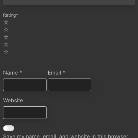
Rating
*
5
4
3
2
1
Name
*
Email
*
Website
Save my name, email, and website in this browser