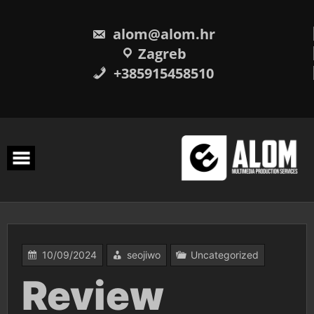
Skip
to
content
alom@alom.hr
Zagreb
+385915458510
10/09/2024
seojiwo
Uncategorized
Review