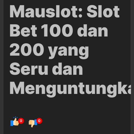
Mauslot: Slot
Bet 100 dan
200 yang
Seru dan
Menguntungk
0
0