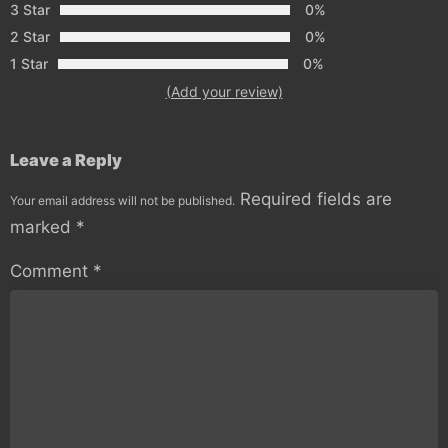
3 Star
0%
2 Star
0%
1 Star
0%
(Add your review)
Leave a Reply
Required fields are
Your email address will not be published.
marked
*
Comment
*