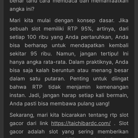
benar tahu cara membaca dan memanfaatkan
angka ini?
Mari kita mulai dengan konsep dasar. Jika
sebuah slot memiliki RTP 95%, artinya, dari
setiap 100 ribu yang Anda pertaruhkan, Anda
bisa berharap untuk mendapatkan kembali
sekitar 95 ribu. Namun, jangan tertipu! Ini
hanya angka rata-rata. Dalam praktiknya, Anda
bisa saja kalah beruntun atau menang besar
dalam satu putaran. Penting untuk diingat
bahwa RTP tidak menjamin kemenangan
instan. Jadi, jangan harap setiap kali bermain,
Anda pasti bisa membawa pulang uang!
Sekarang, mari kita bicarakan tentang rtp slot
gacor dari link
https://taichibardc.com/
. Slot
gacor adalah slot yang sering memberikan