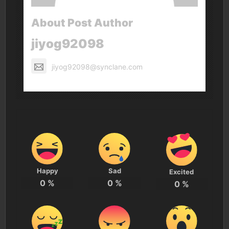
About Post Author
jiyog92098
jiyog92098@synclane.com
Happy
Sad
Excited
0
%
0
%
0
%