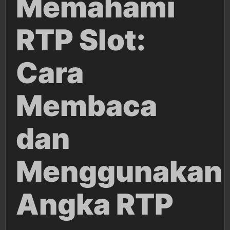
Memahami
RTP Slot:
Cara
Membaca
dan
Menggunakan
Angka RTP