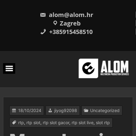
Skip
to
content
alom@alom.hr
Zagreb
+385915458510
18/10/2024
jiyog92098
Uncategorized
rtp
,
rtp slot
,
rtp slot gacor
,
rtp slot live
,
slot rtp