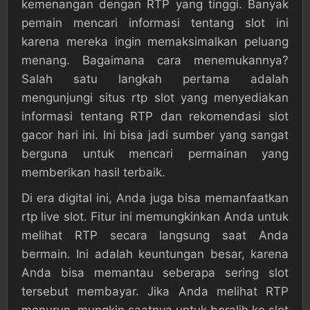
kemenangan dengan RTP yang tinggi. Banyak
pemain mencari informasi tentang slot ini
karena mereka ingin memaksimalkan peluang
menang. Bagaimana cara menemukannya?
Salah satu langkah pertama adalah
mengunjungi situs rtp slot yang menyediakan
informasi tentang RTP dan rekomendasi slot
gacor hari ini. Ini bisa jadi sumber yang sangat
berguna untuk mencari permainan yang
memberikan hasil terbaik.
Di era digital ini, Anda juga bisa memanfaatkan
rtp live slot. Fitur ini memungkinkan Anda untuk
melihat RTP secara langsung saat Anda
bermain. Ini adalah keuntungan besar, karena
Anda bisa memantau seberapa sering slot
tersebut membayar. Jika Anda melihat RTP