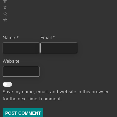
4
3
2
1
Name
*
Email
*
Website
Save my name, email, and website in this browser
for the next time I comment.