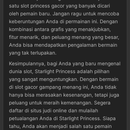
satu slot princess gacor yang banyak dicari
oleh pemain baru. Jangan ragu untuk mencoba
keberuntungan Anda di permainan ini. Dengan
kombinasi antara grafis yang menakjubkan,
fitur menarik, dan peluang menang yang besar,
Anda bisa mendapatkan pengalaman bermain
yang tak terlupakan.
Kesimpulannya, bagi Anda yang baru mengenal
dunia slot, Starlight Princess adalah pilihan
yang sangat menguntungkan. Dengan bermain
di slot gacor gampang menang ini, Anda tidak
hanya bisa merasakan kesenangan, tetapi juga
peluang untuk meraih kemenangan. Segera
daftar di situs judi online dan mulailah
petualangan Anda di Starlight Princess. Siapa
tahu, Anda akan menjadi salah satu pemain