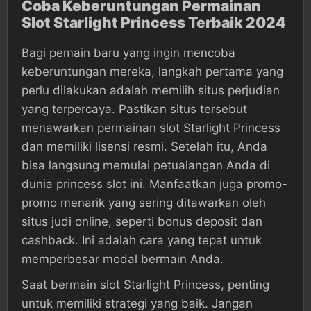
Coba Keberuntungan Permainan
Slot Starlight Princess Terbaik 2024
Bagi pemain baru yang ingin mencoba
keberuntungan mereka, langkah pertama yang
perlu dilakukan adalah memilih situs perjudian
yang terpercaya. Pastikan situs tersebut
menawarkan permainan slot Starlight Princess
dan memiliki lisensi resmi. Setelah itu, Anda
bisa langsung memulai petualangan Anda di
dunia princess slot ini. Manfaatkan juga promo-
promo menarik yang sering ditawarkan oleh
situs judi online, seperti bonus deposit dan
cashback. Ini adalah cara yang tepat untuk
memperbesar modal bermain Anda.
Saat bermain slot Starlight Princess, penting
untuk memiliki strategi yang baik. Jangan