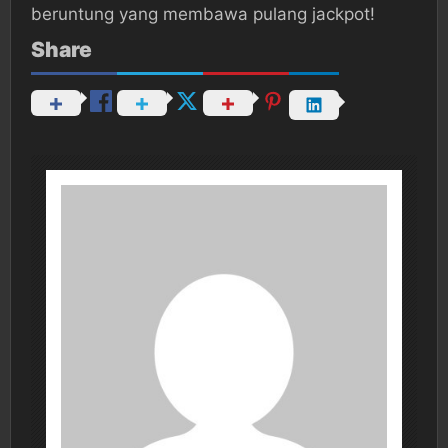
beruntung yang membawa pulang jackpot!
Share