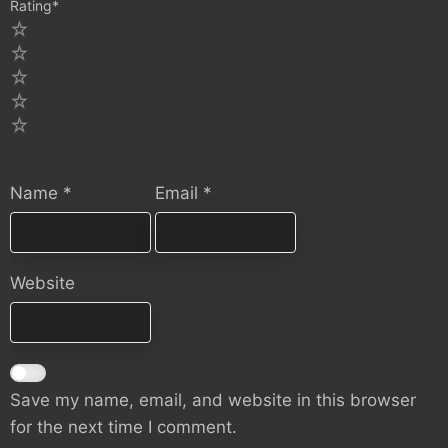
Rating
*
5
4
3
2
1
Name
*
Email
*
Website
Save my name, email, and website in this browser
for the next time I comment.