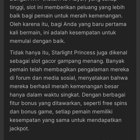
tinggi, slot ini memberikan peluang yang lebih
baik bagi pemain untuk meraih kemenangan.
Oleh karena itu, bagi Anda yang baru pertama
kali bermain, ini adalah kesempatan untuk
memulai dengan baik.
Tidak hanya itu, Starlight Princess juga dikenal
sebagai slot gacor gampang menang. Banyak
pemain telah membagikan pengalaman mereka
di forum dan media sosial, menyatakan bahwa
mereka berhasil meraih kemenangan besar
hanya dalam waktu singkat. Dengan berbagai
fitur bonus yang ditawarkan, seperti free spins
dan bonus game, setiap pemain memiliki
kesempatan yang sama untuk mendapatkan
jackpot.