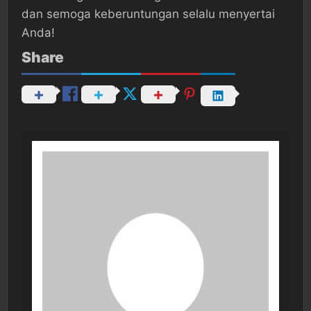
dan semoga keberuntungan selalu menyertai
Anda!
Share