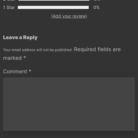
1 Star
0%
(Add your review)
Leave a Reply
Required fields are
Your email address will not be published.
marked
*
Comment
*