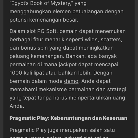
“Egypt’s Book of Mystery,” yang
menggabungkan elemen petualangan dengan
potensi kemenangan besar.
Dalam slot PG Soft, pemain dapat menemukan
berbagai fitur menarik seperti wilds, scatters,
dan bonus spin yang dapat meningkatkan
peluang kemenangan. Bahkan, ada banyak
permainan di mana jackpot dapat mencapai
1000 kali lipat atau bahkan lebih. Dengan
bermain dalam mode
demo
, Anda dapat
memahami mekanisme permainan dan strategi
yang tepat tanpa harus mempertaruhkan uang
Anda.
Pragmatic Play: Keberuntungan dan Keseruan
Pragmatic Play juga merupakan salah satu