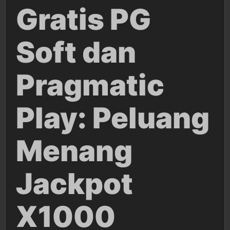
Gratis PG
Soft dan
Pragmatic
Play: Peluang
Menang
Jackpot
X1000