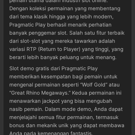
pemain utama dalam industri slot online.
Dengan koleksi permainan yang membentang
dari tema klasik hingga yang lebih modern,
Pragmatic Play berhasil menarik perhatian
banyak penggemar slot. Salah satu fitur terbaik
dari slot-slot yang mereka tawarkan adalah
variasi RTP (Return to Player) yang tinggi, yang
berarti lebih banyak peluang untuk menang.
Slot demo gratis dari Pragmatic Play
memberikan kesempatan bagi pemain untuk
mengenal permainan seperti “Wolf Gold” atau
“Great Rhino Megaways.” Kedua permainan ini
menawarkan jackpot yang bisa mengubah
nasib pemain. Dalam mode demo, Anda dapat
menjelajahi semua fitur permainan, termasuk
bonus dan mekanik unik yang dapat membawa
Anda pada kemenangan fantastis.