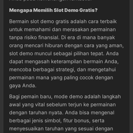
Mengapa Memilih Slot Demo Gratis?
Bermain slot demo gratis adalah cara terbaik
untuk memahami dan merasakan permainan
tanpa risiko finansial. Di era di mana banyak
orang mencari hiburan dengan cara yang aman,
slot demo muncul sebagai pilihan tepat. Anda
dapat mengasah keterampilan bermain Anda,
mencoba berbagai strategi, dan mengetahui
permainan mana yang paling cocok dengan
gaya Anda.
Bagi pemain baru, mode demo adalah langkah
awal yang vital sebelum terjun ke permainan
dengan taruhan nyata. Anda bisa mengenal
berbagai jenis simbol, fitur bonus, serta
menyesuaikan taruhan yang sesuai dengan