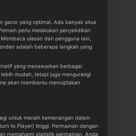
ot gacor yang optimal. Ada banyak situs
. Pemain perlu melakukan penyelidikan
 Membaca ulasan dari pengguna lain,
penden adalah beberapa langkah yang
ternatif yang menawarkan berbagai
ebih mudah, tetapi juga mengurangi
nline akan membantu menciptakan
ategi untuk meraih kemenangan dalam
urn to Player) tinggi. Permainan dengan
an memahami statistik permainan, Anda