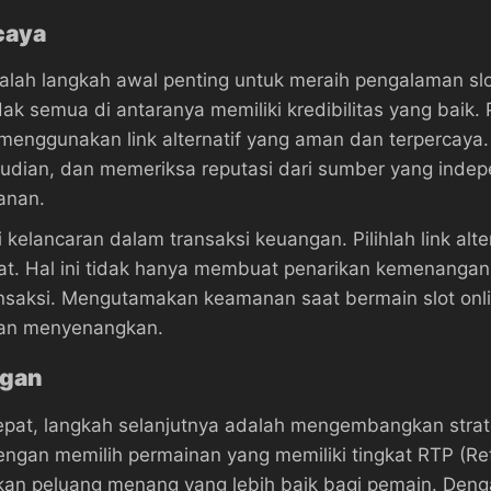
caya
adalah langkah awal penting untuk meraih pengalaman sl
idak semua di antaranya memiliki kredibilitas yang baik
nggunakan link alternatif yang aman dan terpercaya.
judian, dan memeriksa reputasi dari sumber yang inde
anan.
kelancaran dalam transaksi keuangan. Pilihlah link al
 Hal ini tidak hanya membuat penarikan kemenangan l
transaksi. Mengutamakan keamanan saat bermain slot o
dan menyenangkan.
ngan
 tepat, langkah selanjutnya adalah mengembangkan str
engan memilih permainan yang memiliki tingkat RTP (Ret
an peluang menang yang lebih baik bagi pemain. Deng