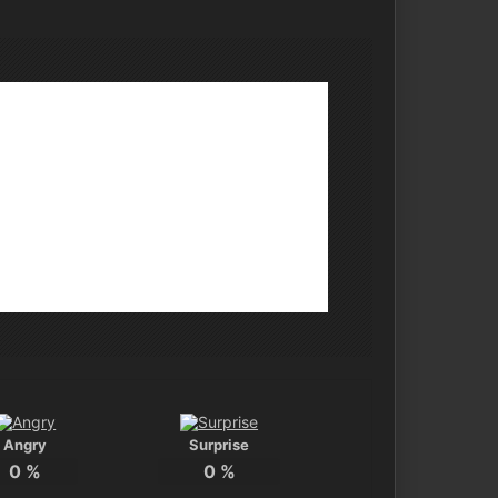
Angry
Surprise
0
%
0
%