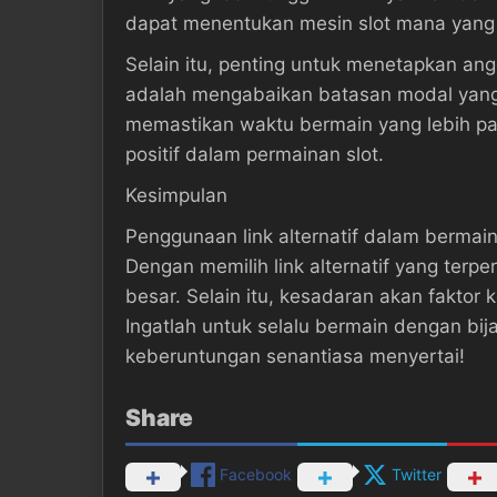
dapat menentukan mesin slot mana yang 
Selain itu, penting untuk menetapkan an
adalah mengabaikan batasan modal yang 
memastikan waktu bermain yang lebih pan
positif dalam permainan slot.
Kesimpulan
Penggunaan link alternatif dalam berma
Dengan memilih link alternatif yang ter
besar. Selain itu, kesadaran akan fakt
Ingatlah untuk selalu bermain dengan b
keberuntungan senantiasa menyertai!
Share
Facebook
Twitter