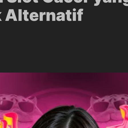
 Alternatif