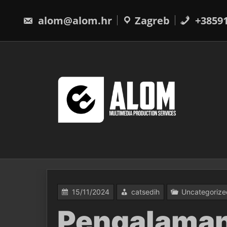
Skip
to
alom@alom.hr
Zagreb
+3859
content
15/11/2024
catsedih
Uncategorize
Pengalaman 