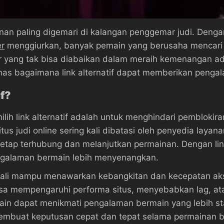
mainan paling digemari di kalangan penggemar judi. De
r
menggiurkan, banyak pemain yang berusaha mencari
r yang tak bisa diabaikan dalam meraih kemenangan ada
ahas bagaimana link alternatif dapat memberikan pengal
f?
h link alternatif adalah untuk menghindari pemblokira
us judi online sering kali dibatasi oleh penyedia layanan 
k tetap terhubung dan melanjutkan permainan. Dengan li
ngalaman bermain lebih menyenangkan.
ing kali mampu menawarkan kebangkitan dan kecepatan a
isa mempengaruhi performa situs, menyebabkan lag, a
ain dapat menikmati pengalaman bermain yang lebih st
membuat keputusan cepat dan tepat selama permainan b