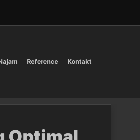
Najam
Reference
Kontakt
g Optimal