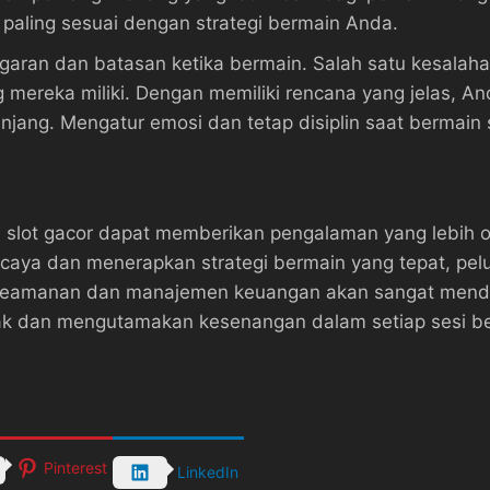
paling sesuai dengan strategi bermain Anda.
ggaran dan batasan ketika bermain. Salah satu kesala
mereka miliki. Dengan memiliki rencana yang jelas, A
jang. Mengatur emosi dan tetap disiplin saat bermain s
in slot gacor dapat memberikan pengalaman yang lebih 
percaya dan menerapkan strategi bermain yang tepat, p
or keamanan dan manajemen keuangan akan sangat mend
ijak dan mengutamakan kesenangan dalam setiap sesi 
Pinterest
LinkedIn