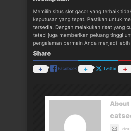
Memilih situs slot gacor yang terbaik t
keputusan yang tepat. Pastikan untuk m
tersedia. Dengan melakukan riset yang 
tetapi juga memberikan peluang tinggi u
pengalaman bermain Anda menjadi lebi
Share
Facebook
Twitter
About 
catse
viwe