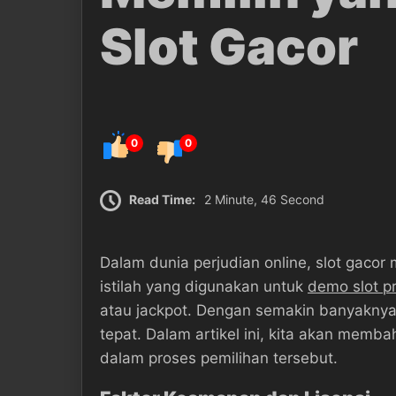
Slot Gacor
0
0
Read Time:
2 Minute, 46 Second
Dalam dunia perjudian online, slot gacor
istilah yang digunakan untuk
demo slot p
atau jackpot. Dengan semakin banyaknya 
tepat. Dalam artikel ini, kita akan memb
dalam proses pemilihan tersebut.