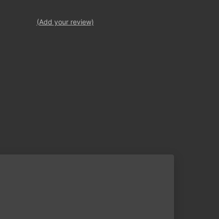
(Add your review)