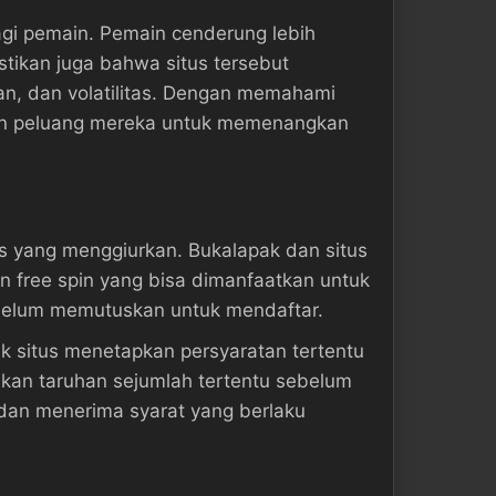
bagi pemain. Pemain cenderung lebih
tikan juga bahwa situs tersebut
an, dan volatilitas. Dengan memahami
an peluang mereka untuk memenangkan
us yang menggiurkan. Bukalapak dan situs
n free spin yang bisa dimanfaatkan untuk
belum memutuskan untuk mendaftar.
k situs menetapkan persyaratan tertentu
kan taruhan sejumlah tertentu sebelum
dan menerima syarat yang berlaku