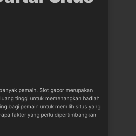
h banyak pemain. Slot gacor merupakan
luang tinggi untuk memenangkan hadiah
ng bagi pemain untuk memilih situs yang
erapa faktor yang perlu dipertimbangkan