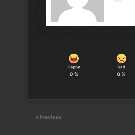
Happy
Sad
0
%
0
%
Previous