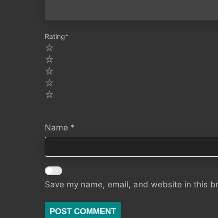
Rating
*
5
4
3
2
1
Name
*
Save my name, email, and website in this b