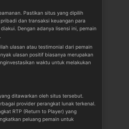
eamanan. Pastikan situs yang dipilih
pribadi dan transaksi keuangan para
 diakui. Dengan adanya lisensi ini, pemain
.
rilah ulasan atau testimonial dari pemain
anyak ulasan positif biasanya merupakan
Menginvestasikan waktu untuk melakukan
ang ditawarkan oleh situs tersebut.
bagai provider perangkat lunak terkenal.
gkat RTP (Return to Player) yang
ingkatkan peluang pemain untuk