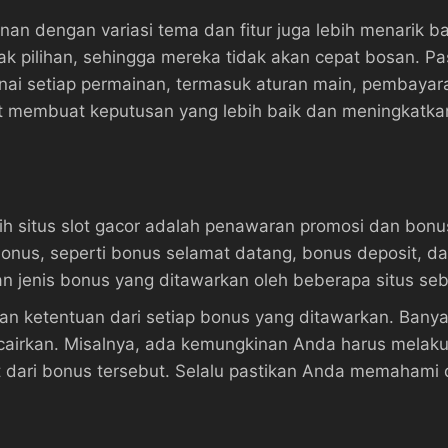
nan dengan variasi tema dan fitur juga lebih menarik 
k pilihan, sehingga mereka tidak akan cepat bosan. Pas
nai setiap permainan, termasuk aturan main, pembayar
t membuat keputusan yang lebih baik dan meningkatk
ih situs slot gacor adalah penawaran promosi dan bon
nus, seperti bonus selamat datang, bonus deposit, da
 jenis bonus yang ditawarkan oleh beberapa situs se
n ketentuan dari setiap bonus yang ditawarkan. Banya
icairkan. Misalnya, ada kemungkinan Anda harus melaku
dari bonus tersebut. Selalu pastikan Anda memahami 