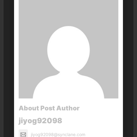
About Post Author
jiyog92098
jiyog92098@synclane.com