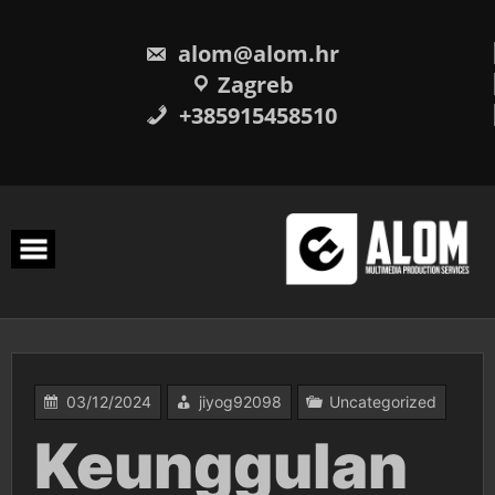
Skip
to
content
alom@alom.hr
Zagreb
+385915458510
03/12/2024
jiyog92098
Uncategorized
Keunggulan