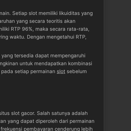
n. Setiap slot memiliki likuiditas yang
aruhan yang secara teoritis akan
iliki RTP 96%, maka secara rata-rata,
iring waktu. Dengan mengetahui RTP,
ne yang tersedia dapat mempengaruhi
mungkinan untuk mendapatkan kombinasi
a pada setiap permainan
slot
sebelum
itus slot gacor. Salah satunya adalah
an yang dapat diperoleh dari permainan
pi frekuensi pembayaran cenderung lebih