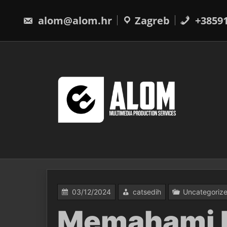
Skip
to
alom@alom.hr
Zagreb
+3859
content
03/12/2024
catsedih
Uncategoriz
Memahami P