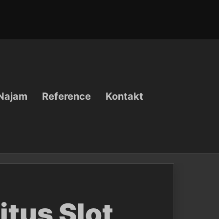
Najam
Reference
Kontakt
tus Slot