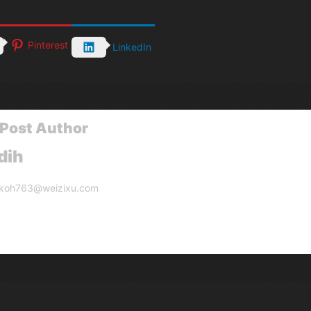
Pinterest
LinkedIn
Post Author
dih
koh763@weizixu.com