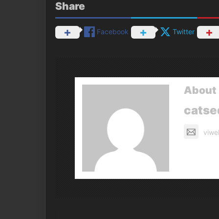
Share
Facebook
Twitter
About 
catse
viwe