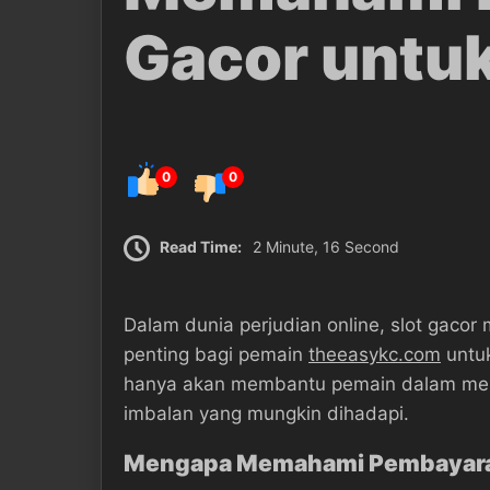
Gacor untu
0
0
Read Time:
2 Minute, 16 Second
Dalam dunia perjudian online, slot gaco
penting bagi pemain
theeasykc.com
untuk
hanya akan membantu pemain dalam mema
imbalan yang mungkin dihadapi.
Mengapa Memahami Pembayaran