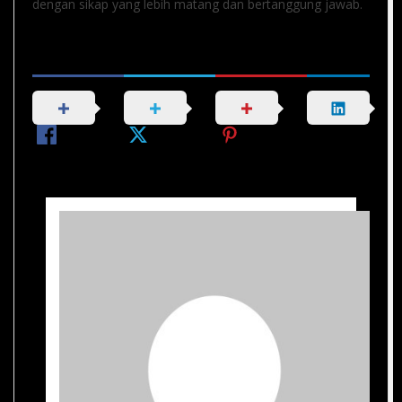
dengan sikap yang lebih matang dan bertanggung jawab.
Share