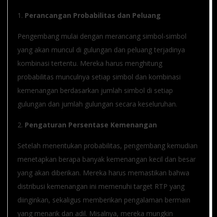
Perancangan Probabilitas dan Peluang
Pengembang mulai dengan merancang simbol-simbol
yang akan muncul di gulungan dan peluang terjadinya
kombinasi tertentu. Mereka harus menghitung
probabilitas munculnya setiap simbol dan kombinasi
kemenangan berdasarkan jumlah simbol di setiap
gulungan dan jumlah gulungan secara keseluruhan.
Pengaturan Persentase Kemenangan
Setelah menentukan probabilitas, pengembang kemudian
menetapkan berapa banyak kemenangan kecil dan besar
yang akan diberikan. Mereka harus memastikan bahwa
distribusi kemenangan ini memenuhi target RTP yang
diinginkan, sekaligus memberikan pengalaman bermain
yang menarik dan adil. Misalnya, mereka mungkin