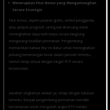
Menerapkan Fitur Bonus yang Menguntungkan
Secara Strategis
Fitur bonus, seperti putaran gratis, simbol pengganda,
atau jackpot progresif, sering kali dirancang untuk
meningkatkan daya tarik tanpa secara langsung
mengurangi keadilan permainan. Pengembang
memastikan bahwa fitur ini diatur untuk meningkatkan
peluang kemenangan besar dalam periode tertentu,
namun tetap sesuai dengan target RTP secara
keseluruhan.
Apakah Pengaturan RTP Bisa Diubah?
Jawaban singkatnya adalah ya, tetapi dengan batasan
tertentu. Banyak pengembang permainan memiliki
kemampuan untuk mengubah angka RTP melalui