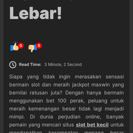
Lebar!
0
0
Read Time:
3 Minute, 2 Second
Siapa yang tidak ingin merasakan sensasi
bermain slot dan meraih jackpot maxwin yang
bernilai ratusan juta? Dengan hanya bermain
menggunakan bet 100 perak, peluang untuk
meraih kemenangan besar tidak lagi menjadi
mimpi. Di dunia perjudian online, banyak
pemain yang mencari situs
slot bet kecil
untuk
mendapatkan kesempatan menang besar