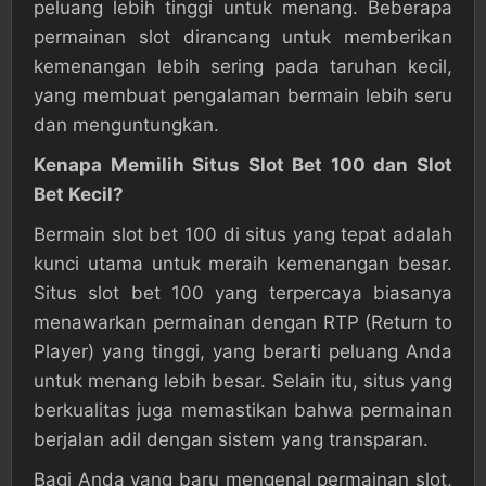
peluang lebih tinggi untuk menang. Beberapa
permainan slot dirancang untuk memberikan
kemenangan lebih sering pada taruhan kecil,
yang membuat pengalaman bermain lebih seru
dan menguntungkan.
Kenapa Memilih Situs Slot Bet 100 dan Slot
Bet Kecil?
Bermain slot bet 100 di situs yang tepat adalah
kunci utama untuk meraih kemenangan besar.
Situs slot bet 100 yang terpercaya biasanya
menawarkan permainan dengan RTP (Return to
Player) yang tinggi, yang berarti peluang Anda
untuk menang lebih besar. Selain itu, situs yang
berkualitas juga memastikan bahwa permainan
berjalan adil dengan sistem yang transparan.
Bagi Anda yang baru mengenal permainan slot,