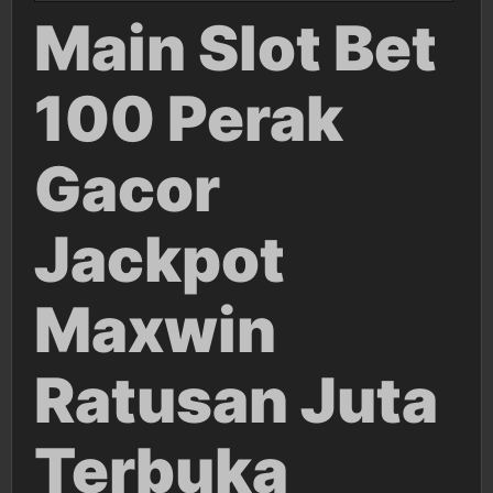
Main Slot Bet
100 Perak
Gacor
Jackpot
Maxwin
Ratusan Juta
Terbuka