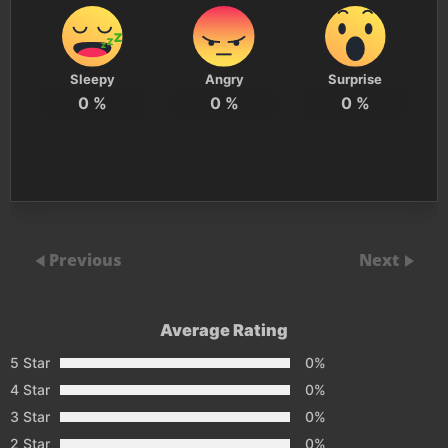
Sleepy
Angry
Surprise
0
%
0
%
0
%
Previous
Next
Average Rating
5 Star
0%
4 Star
0%
3 Star
0%
2 Star
0%