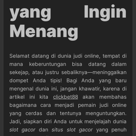
yang Ingin
Menang
Selamat datang di dunia judi online, tempat di
mana keberuntungan bisa datang dalam
sekejap, atau justru sebaliknya—meninggalkan
dompet Anda tipis! Bagi Anda yang baru
mengenal dunia ini, jangan khawatir, karena di
artikel ini kita
clickbet88
akan membahas
bagaimana cara menjadi pemain judi online
yang cerdas dan tentunya menguntungkan.
Jadi, siapkan diri Anda untuk menjelajah dunia
slot gacor
dan
situs slot gacor
yang penuh