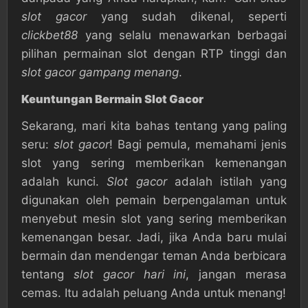
slot gacor
yang sudah dikenal, seperti
clickbet88
yang selalu menawarkan berbagai
pilihan permainan slot dengan RTP tinggi dan
slot gacor gampang menang
.
Keuntungan Bermain Slot Gacor
Sekarang, mari kita bahas tentang yang paling
seru:
slot gacor
! Bagi pemula, memahami jenis
slot yang sering memberikan kemenangan
adalah kunci.
Slot gacor
adalah istilah yang
digunakan oleh pemain berpengalaman untuk
menyebut mesin slot yang sering memberikan
kemenangan besar. Jadi, jika Anda baru mulai
bermain dan mendengar teman Anda berbicara
tentang
slot gacor hari ini
, jangan merasa
cemas. Itu adalah peluang Anda untuk menang!