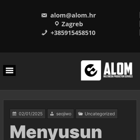
Skip
to
content
alom@alom.hr
Zagreb
+385915458510
02/01/2025
seojiwo
Uncategorized
Menyusun