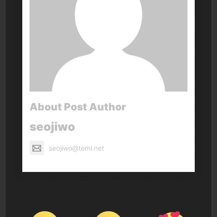
About Post Author
seojiwo
seojiwo@teml.net