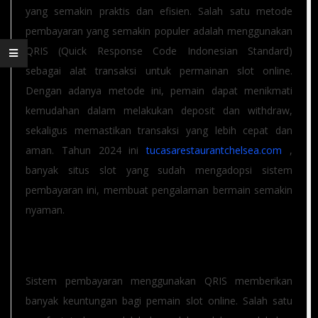
yang semakin praktis dan efisien. Salah satu metode
pembayaran yang semakin populer adalah menggunakan
QRIS (Quick Response Code Indonesian Standard)
sebagai alat transaksi untuk permainan slot online.
Dengan adanya metode ini, pemain dapat menikmati
kemudahan dalam melakukan deposit dan withdraw,
sekaligus memastikan transaksi yang lebih cepat dan
aman. Tahun 2024 ini
tucasarestaurantchelsea.com
,
banyak situs slot yang sudah mengadopsi sistem
pembayaran ini, membuat pengalaman bermain semakin
nyaman.
Keuntungan Slot Deposit QRIS
Sistem pembayaran menggunakan QRIS memberikan
banyak keuntungan bagi pemain slot online. Salah satu