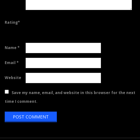
Rating
*
Name
*
Email
*
Website
Save my name, email, and website in this browser for the next
time I comment.