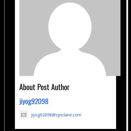
About Post Author
jiyog92098
jiyog92098@synclane.com