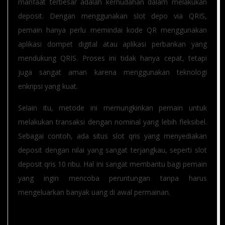
manfaat terbesar adalah kemudahan dalam melakukan
deposit. Dengan menggunakan slot depo via QRIS,
pemain hanya perlu memindai kode QR menggunakan
aplikasi dompet digital atau aplikasi perbankan yang
mendukung QRIS. Proses ini tidak hanya cepat, tetapi
juga sangat aman karena menggunakan teknologi
enkripsi yang kuat.
Selain itu, metode ini memungkinkan pemain untuk
melakukan transaksi dengan nominal yang lebih fleksibel.
Sebagai contoh, ada situs slot qris yang menyediakan
deposit dengan nilai yang sangat terjangkau, seperti slot
deposit qris 10 ribu. Hal ini sangat membantu bagi pemain
yang ingin mencoba peruntungan tanpa harus
mengeluarkan banyak uang di awal permainan.
Slot Online Gacor dengan QRIS