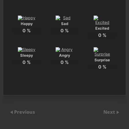
Happy
Sad
Excited
0
%
0
%
0
%
Sleepy
Angry
Surprise
0
%
0
%
0
%
Previous
Next