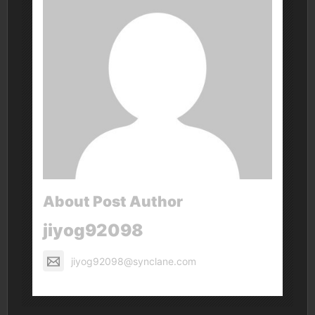
About Post Author
jiyog92098
jiyog92098@synclane.com