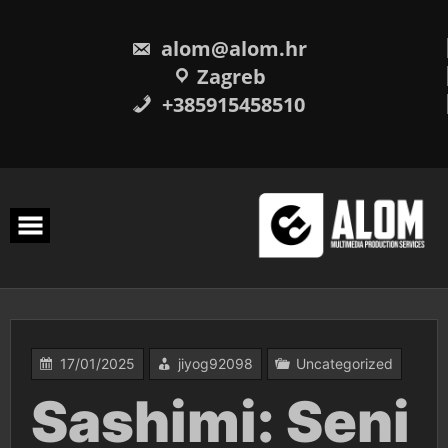
Skip
to
content
alom@alom.hr
Zagreb
+385915458510
17/01/2025
jiyog92098
Uncategorized
Sashimi: Seni