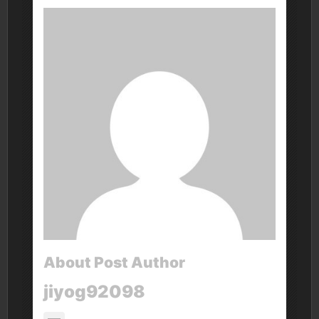
About Post Author
jiyog92098