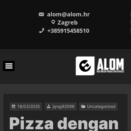
Skip
to
content
alom@alom.hr
Zagreb
+385915458510
18/02/2025
jiyog92098
Uncategorized
Pizza dengan