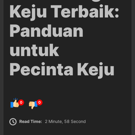
Keju Terbaik:
Panduan
untuk
Pecinta Keju
0
0
Read Time:
2 Minute, 58 Second