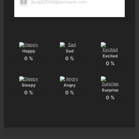
jiyog92098@synclane.com
Happy
Sad
Excited
0
%
0
%
0
%
Sleepy
Angry
Surprise
0
%
0
%
0
%