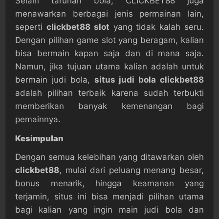
Selain taruhan bola, CLICKBET88 juga
menawarkan berbagai jenis permainan lain,
seperti
clickbet88 slot
yang tidak kalah seru.
Dengan pilihan game slot yang beragam, kalian
bisa bermain kapan saja dan di mana saja.
Namun, jika tujuan utama kalian adalah untuk
bermain judi bola,
situs judi bola clickbet88
adalah pilihan terbaik karena sudah terbukti
memberikan banyak kemenangan bagi
pemainnya.
Kesimpulan
Dengan semua kelebihan yang ditawarkan oleh
clickbet88
, mulai dari peluang menang besar,
bonus menarik, hingga keamanan yang
terjamin, situs ini bisa menjadi pilihan utama
bagi kalian yang ingin main judi bola dan