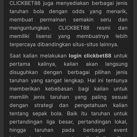
CLICKBET88 juga menyediakan berbagai jenis
taruhan bola dengan odds yang menarik,
membuat permainan semakin seru dan
menguntungkan. CLICKBET88 resmi dan
memiliki lisensi yang membuatnya lebih
terpercaya dibandingkan situs-situs lainnya.
Saat kalian melakukan
login clickbet88
untuk
pertama kalinya, kalian akan langsung
disuguhkan dengan berbagai pilihan jenis
taruhan yang sangat lengkap. Hal ini tentunya
memberikan kebebasan bagi kalian untuk
memilih jenis taruhan yang paling sesuai
dengan strategi dan pengetahuan kalian
tentang sepak bola. Baik itu taruhan untuk
pertandingan liga besar, pertandingan lokal,
hingga taruhan pada berbagai event