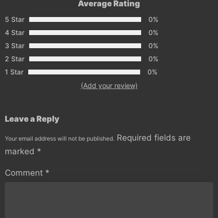
Average Rating
5 Star
0%
4 Star
0%
3 Star
0%
2 Star
0%
1 Star
0%
(Add your review)
Leave a Reply
Required fields are
Your email address will not be published.
marked
*
Comment
*