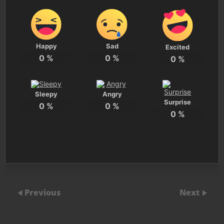
Happy
Sad
Excited
0
%
0
%
0
%
Sleepy
Angry
Surprise
0
%
0
%
0
%
Previous
Next