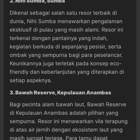
2.
Nihi Sumba, Sumba
Dikenal sebagai salah satu resor terbaik di
dunia, Nihi Sumba menawarkan pengalaman
eksklusif di pulau yang masih alami. Resor ini
terkenal dengan pantainya yang indah,
kegiatan berkuda di sepanjang pesisir, serta
ombak yang sempurna bagi para peselancar.
Keunikannya juga terletak pada konsep eco-
friendly dan keberlanjutan yang diterapkan di
setiap aspeknya.
3.
Bawah Reserve, Kepulauan Anambas
Bagi pecinta alam bawah laut, Bawah Reserve
di Kepulauan Anambas adalah pilihan yang
sempurna. Resor ini menawarkan vila terapung
di atas air jernih dengan ekosistem laut yang
masih sangat terjaga. Para tamu dapat