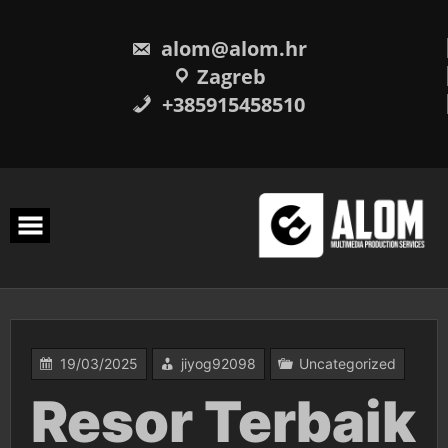
Skip
to
content
alom@alom.hr
Zagreb
+385915458510
19/03/2025
jiyog92098
Uncategorized
Resor Terbaik