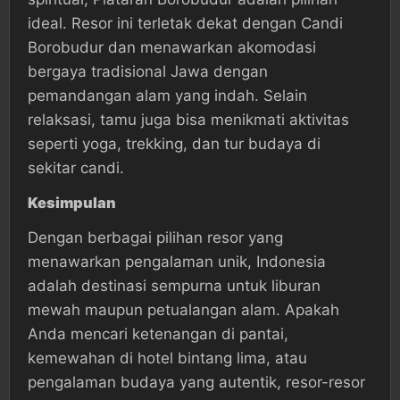
ideal. Resor ini terletak dekat dengan Candi
Borobudur dan menawarkan akomodasi
bergaya tradisional Jawa dengan
pemandangan alam yang indah. Selain
relaksasi, tamu juga bisa menikmati aktivitas
seperti yoga, trekking, dan tur budaya di
sekitar candi.
Kesimpulan
Dengan berbagai pilihan resor yang
menawarkan pengalaman unik, Indonesia
adalah destinasi sempurna untuk liburan
mewah maupun petualangan alam. Apakah
Anda mencari ketenangan di pantai,
kemewahan di hotel bintang lima, atau
pengalaman budaya yang autentik, resor-resor