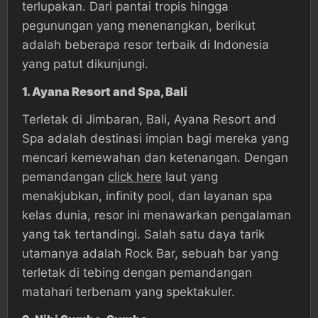
terlupakan. Dari pantai tropis hingga
pegunungan yang menenangkan, berikut
adalah beberapa resor terbaik di Indonesia
yang patut dikunjungi.
1.
Ayana Resort and Spa, Bali
Terletak di Jimbaran, Bali, Ayana Resort and
Spa adalah destinasi impian bagi mereka yang
mencari kemewahan dan ketenangan. Dengan
pemandangan
click here
laut yang
menakjubkan, infinity pool, dan layanan spa
kelas dunia, resor ini menawarkan pengalaman
yang tak tertandingi. Salah satu daya tarik
utamanya adalah Rock Bar, sebuah bar yang
terletak di tebing dengan pemandangan
matahari terbenam yang spektakuler.