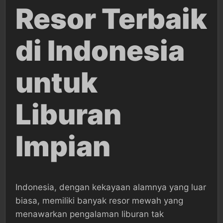
Resor Terbaik
di Indonesia
untuk
Liburan
Impian
Indonesia, dengan kekayaan alamnya yang luar
biasa, memiliki banyak resor mewah yang
menawarkan pengalaman liburan tak