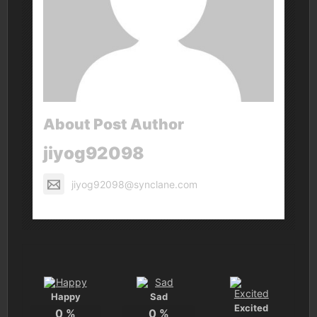
About Post Author
jiyog92098
jiyog92098@synclane.com
Happy
Sad
Excited
0
%
0
%