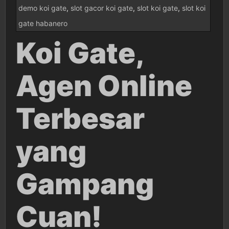
demo koi gate
,
slot gacor koi gate
,
slot koi gate
,
slot koi
gate habanero
Koi Gate,
Agen Online
Terbesar
yang
Gampang
Cuan!