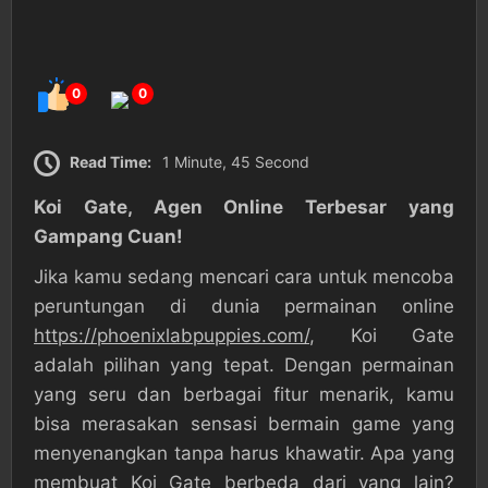
0
0
Read Time:
1 Minute, 45 Second
Koi Gate, Agen Online Terbesar yang
Gampang Cuan!
Jika kamu sedang mencari cara untuk mencoba
peruntungan di dunia permainan online
https://phoenixlabpuppies.com/
, Koi Gate
adalah pilihan yang tepat. Dengan permainan
yang seru dan berbagai fitur menarik, kamu
bisa merasakan sensasi bermain game yang
menyenangkan tanpa harus khawatir. Apa yang
membuat Koi Gate berbeda dari yang lain?