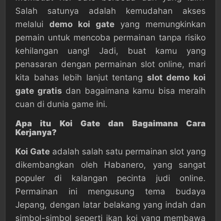
Salah satunya adalah kemudahan akses
melalui
demo koi gate
yang memungkinkan
pemain untuk mencoba permainan tanpa risiko
kehilangan uang! Jadi, buat kamu yang
penasaran dengan permainan slot online, mari
kita bahas lebih lanjut tentang
slot demo koi
gate gratis
dan bagaimana kamu bisa meraih
cuan di dunia game ini.
Apa itu Koi Gate dan Bagaimana Cara
Kerjanya?
Koi Gate
adalah salah satu permainan slot yang
dikembangkan oleh Habanero, yang sangat
populer di kalangan pecinta judi online.
Permainan ini mengusung tema budaya
Jepang, dengan latar belakang yang indah dan
simbol-simbol seperti ikan koi yang membawa