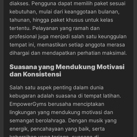
diakses. Pengguna dapat memilih paket sesuai
kebutuhan, mulai dari keanggotaan bulanan,
tahunan, hingga paket khusus untuk kelas
tertentu. Pelayanan yang ramah dan
profesional juga menjadi salah satu keunggulan
tempat ini, memastikan setiap anggota merasa
dihargai dan mendapatkan perhatian maksimal.
Suasana yang Mendukung Motivasi
dan Konsistensi
Salah satu aspek penting dalam dunia
kebugaran adalah suasana di tempat latihan.
EmpowerGyms berusaha menciptakan
lingkungan yang mendukung motivasi dan
semangat berolahraga. Dengan musik yang
energik, pencahayaan yang baik, serta
kebersihan yang terjaga, suasana di