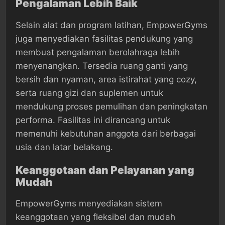
Pengalaman Lebih Baik
Selain alat dan program latihan, EmpowerGyms
juga menyediakan fasilitas pendukung yang
membuat pengalaman berolahraga lebih
menyenangkan. Tersedia ruang ganti yang
bersih dan nyaman, area istirahat yang cozy,
serta ruang gizi dan suplemen untuk
mendukung proses pemulihan dan peningkatan
performa. Fasilitas ini dirancang untuk
memenuhi kebutuhan anggota dari berbagai
usia dan latar belakang.
Keanggotaan dan Pelayanan yang
Mudah
EmpowerGyms menyediakan sistem
keanggotaan yang fleksibel dan mudah