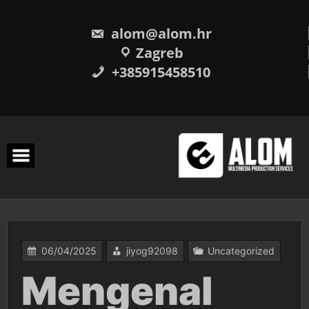
Skip
to
content
alom@alom.hr
Zagreb
+385915458510
06/04/2025
jiyog92098
Uncategorized
Mengenal