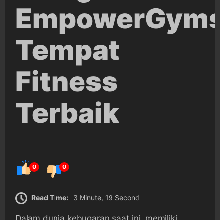
EmpowerGyms
Tempat
Fitness
Terbaik
0
0
Read Time:
3 Minute, 19 Second
Dalam dunia kebugaran saat ini, memiliki