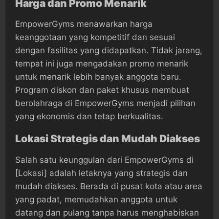
Harga dan Promo Menarik
EmpowerGyms menawarkan harga
keanggotaan yang kompetitif dan sesuai
dengan fasilitas yang didapatkan. Tidak jarang,
tempat ini juga mengadakan promo menarik
untuk menarik lebih banyak anggota baru.
Program diskon dan paket khusus membuat
berolahraga di EmpowerGyms menjadi pilihan
yang ekonomis dan tetap berkualitas.
Lokasi Strategis dan Mudah Diakses
Salah satu keunggulan dari EmpowerGyms di
[Lokasi] adalah letaknya yang strategis dan
mudah diakses. Berada di pusat kota atau area
yang padat, memudahkan anggota untuk
datang dan pulang tanpa harus menghabiskan