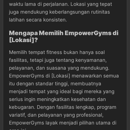
waktu lama di perjalanan. Lokasi yang tepat
juga mendukung keberlangsungan rutinitas
latihan secara konsisten.
Mengapa Memilih EmpowerGyms di
[Lokasi]?
Memilih tempat fitness bukan hanya soal
fasilitas, tetapi juga tentang kenyamanan,
pelayanan, dan suasana yang mendukung.
EmpowerGyms di [Lokasi] menawarkan semua
itu dengan standar tinggi, membuatnya
menjadi tempat yang ideal bagi mereka yang
serius ingin meningkatkan kesehatan dan
kebugaran. Dengan fasilitas lengkap, program
variatif, dan pelayanan yang profesional,
EmpowerGyms layak menjadi pilihan utama di