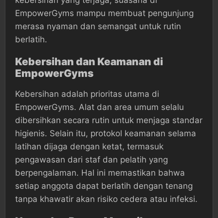
EmpowerGyms mampu membuat pengunjung
merasa nyaman dan semangat untuk rutin
berlatih.
Kebersihan dan Keamanan di
EmpowerGyms
Kebersihan adalah prioritas utama di
EmpowerGyms. Alat dan area umum selalu
dibersihkan secara rutin untuk menjaga standar
higienis. Selain itu, protokol keamanan selama
latihan dijaga dengan ketat, termasuk
pengawasan dari staf dan pelatih yang
berpengalaman. Hal ini memastikan bahwa
setiap anggota dapat berlatih dengan tenang
tanpa khawatir akan risiko cedera atau infeksi.