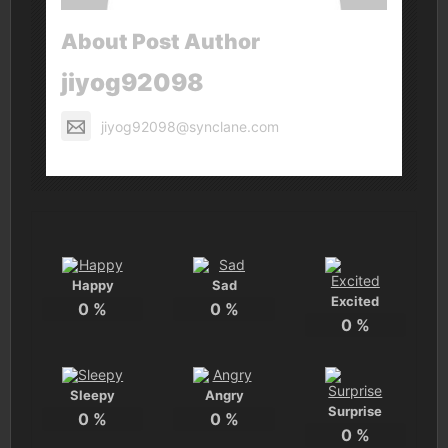
About Post Author
jiyog92098
jiyog92098@synclane.com
Happy
Sad
Excited
0
%
0
%
0
%
Sleepy
Angry
Surprise
0
%
0
%
0
%