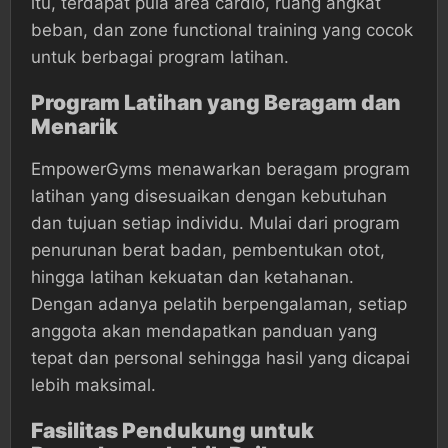
itu, terdapat pula area cardio, ruang angkat
beban, dan zone functional training yang cocok
untuk berbagai program latihan.
Program Latihan yang Beragam dan
Menarik
EmpowerGyms menawarkan beragam program
latihan yang disesuaikan dengan kebutuhan
dan tujuan setiap individu. Mulai dari program
penurunan berat badan, pembentukan otot,
hingga latihan kekuatan dan ketahanan.
Dengan adanya pelatih berpengalaman, setiap
anggota akan mendapatkan panduan yang
tepat dan personal sehingga hasil yang dicapai
lebih maksimal.
Fasilitas Pendukung untuk