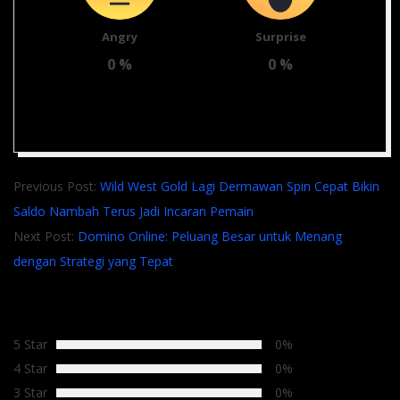
Angry
Surprise
0
%
0
%
2025-
Previous Post:
Wild West Gold Lagi Dermawan Spin Cepat Bikin
04-
Saldo Nambah Terus Jadi Incaran Pemain
07
Next Post:
Domino Online: Peluang Besar untuk Menang
dengan Strategi yang Tepat
Average Rating
5 Star
0%
4 Star
0%
3 Star
0%