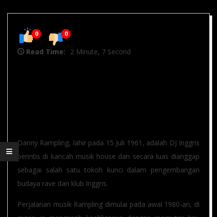
0
0
Read Time:
2 Minute, 7 Second
Danny Rampling: Pelopor yang
Membentuk Kancah Rave dan Klub
Inggris
Danny Rampling, lahir pada 15 Juli 1961, adalah DJ Inggris
perintis di kancah musik house dan secara luas dianggap
sebagai salah satu tokoh kunci dalam pengembangan
budaya rave dan klub Inggris.
Perjalanan musik Rampling dimulai pada awal 1980-an, di