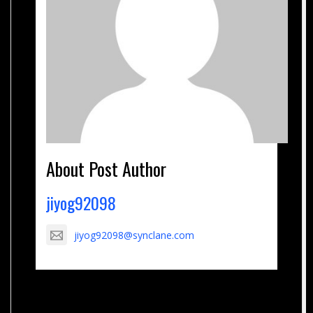
About Post Author
jiyog92098
jiyog92098@synclane.com