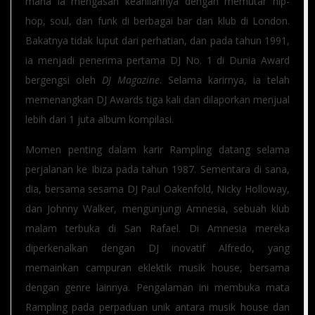
mana ia mengasah keahliannya dengan memutar hip-
hop, soul, dan funk di berbagai bar dan klub di London.
Bakatnya tidak luput dari perhatian, dan pada tahun 1991,
ia menjadi penerima pertama DJ No. 1 di Dunia Award
bergengsi oleh
DJ Magazine
. Selama karirnya, ia telah
memenangkan DJ Awards tiga kali dan dilaporkan menjual
lebih dari 1 juta album kompilasi.
Momen penting dalam karir Rampling datang selama
perjalanan ke Ibiza pada tahun 1987. Sementara di sana,
dia, bersama sesama DJ Paul Oakenfold, Nicky Holloway,
dan Johnny Walker, mengunjungi Amnesia, sebuah klub
malam terbuka di San Rafael. Di Amnesia mereka
diperkenalkan dengan DJ inovatif Alfredo, yang
memainkan campuran eklektik musik house, bersama
dengan genre lainnya. Pengalaman ini membuka mata
Rampling pada perpaduan unik antara musik house dan