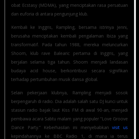
obat Ecstasy (MDMA), yang menciptakan rasa persatuan
dan euforia di antara pengunjung klub.
Kembali ke Inggris, Rampling, bersama istrinya Jenni,
berusaha menciptakan kembali pengalaman Ibiza yang
transformatif. Pada tahun 1988, mereka meluncurkan
Shoom, klub rave Balearic pertama di Inggris, yang
berjalan selama tiga tahun. Shoom menjadi landasan
budaya acid house, berkontribusi secara signifikan
terhadap pertumbuhan musik dansa global.
Selain pekerjaan klubnya, Rampling menjadi sosok
berpengaruh di radio. Dia adalah salah satu DJ kunci untuk
stasiun radio bajak laut Kiss FM di awal 90-an, menjadi
pembawa acara Sabtu malam yang populer “Love Groove
Dance Party.” Keberhasilan ini menyebabkan
visit us
kepindahannya ke BBC Radio 1, di mana ia terus