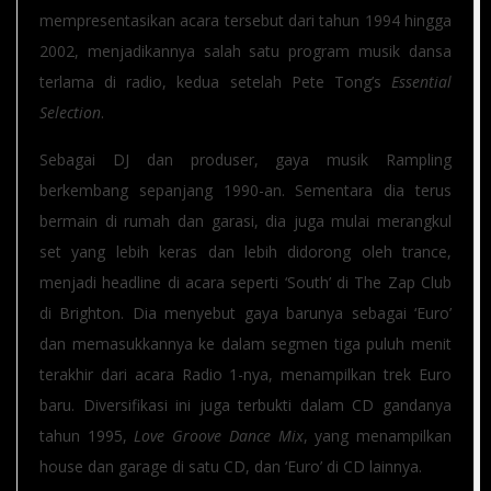
mempresentasikan acara tersebut dari tahun 1994 hingga
2002, menjadikannya salah satu program musik dansa
terlama di radio, kedua setelah Pete Tong’s
Essential
Selection
.
Sebagai DJ dan produser, gaya musik Rampling
berkembang sepanjang 1990-an. Sementara dia terus
bermain di rumah dan garasi, dia juga mulai merangkul
set yang lebih keras dan lebih didorong oleh trance,
menjadi headline di acara seperti ‘South’ di The Zap Club
di Brighton. Dia menyebut gaya barunya sebagai ‘Euro’
dan memasukkannya ke dalam segmen tiga puluh menit
terakhir dari acara Radio 1-nya, menampilkan trek Euro
baru. Diversifikasi ini juga terbukti dalam CD gandanya
tahun 1995,
Love Groove Dance Mix
, yang menampilkan
house dan garage di satu CD, dan ‘Euro’ di CD lainnya.