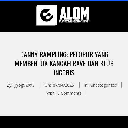
Skip
to
content
Primary
Navigation
DANNY RAMPLING: PELOPOR YANG
Menu
MEMBENTUK KANCAH RAVE DAN KLUB
INGGRIS
By:
jiyog92098
On:
07/04/2025
In:
Uncategorized
With:
0 Comments