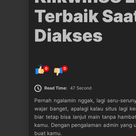
Terbaik Saa
Diakses
0
0
Read Time:
47 Second
Pernah ngalamin nggak, lagi seru-seru
wajar banget, apalagi kalau situs lagi 
biar tetap bisa lanjut main tanpa hambat
kamu. Dengan pengalaman admin yang u
buat kamu.