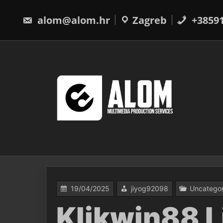
Skip
to
alom@alom.hr
Zagreb
+3859
content
19/04/2025
jiyog92098
Uncatego
Klikwin88 Li