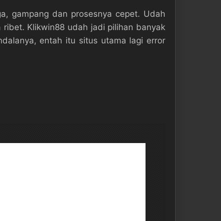
 juga, gampang dan prosesnya cepet. Udah
ribet. Klikwin88 udah jadi pilihan banyak
alanya, entah itu situs utama lagi error