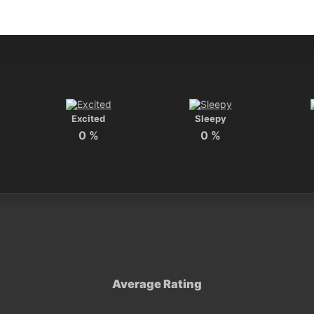
Excited
Sleepy
0
%
0
%
Average Rating