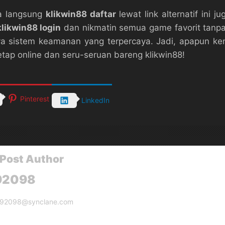
a langsung
klikwin88 daftar
lewat link alternatif ini
klikwin88 login
dan nikmatin semua game favorit tanpa 
a sistem keamanan yang terpercaya. Jadi, apapun kend
tetap online dan seru-seruan bareng klikwin88!
Pinterest
LinkedIn
Post Author
92098
g92098@synclane.com