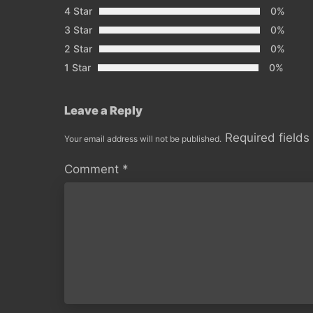
4 Star
0%
3 Star
0%
2 Star
0%
1 Star
0%
Leave a Reply
Required field
Your email address will not be published.
Comment
*