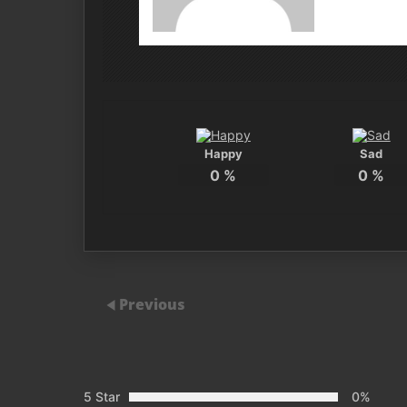
Happy
Sad
0
%
0
%
Previous
5 Star
0%