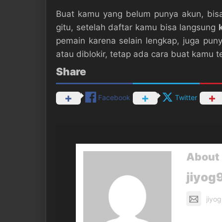
Buat kamu yang belum punya akun, bis
gitu, setelah daftar kamu bisa langsung
pemain karena selain lengkap, juga puny
atau diblokir, tetap ada cara buat kamu 
Share
Facebook
Twitter
About 
jiyog
jiyo