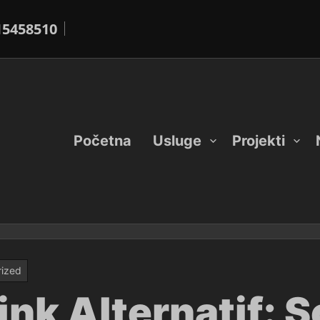
15458510
Početna
Usluge
Projekti
rized
nk Alternatif: S