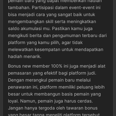
pemain baru yang dapat memberikan hadiah
tambahan. Partisipasi dalam event-event ini
bisa menjadi cara yang sangat baik untuk
mengembangkan skill serta meningkatkan
saldo akumulasi mu. Pastikan kamu juga
mengikuti berita dan pengumuman terbaru dari
platform yang kamu pilih, agar tidak
melewatkan kesempatan untuk mendapatkan
hadiah menarik.
Bonus new member 100% ini juga menjadi alat
pemasaran yang efektif bagi platform judi.
Dengan merangkul pemain baru melalui
penawaran ini, platform memiliki peluang lebih
besar untuk membangun basis pemain yang
loyal. Namun, pemain juga harus cerdas.
Jangan hanya tergoda oleh tawaran bonus
yang besar tanpa meneliti platform tersebut