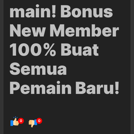
main! Bonus
New Member
100% Buat
Semua
Pemain Baru!
0
0