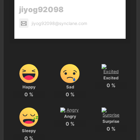
jiyog92098
jiyog92098@synclane.com
Excited
0
%
Happy
Sad
0
%
0
%
Angry
Surprise
0
%
0
%
Sleepy
0
%