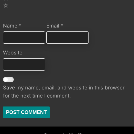
1
Name
*
Email
*
Website
Save my name, email, and website in this browser
for the next time I comment.