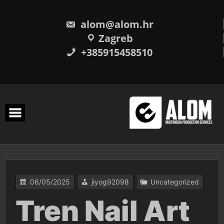
Skip
to
content
alom@alom.hr
Zagreb
+385915458510
06/05/2025
jiyog92098
Uncategorized
Tren Nail Art