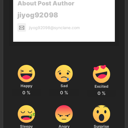
About Post Author
jiyog92098
jiyog92098@synclane.com
Happy
Sad
Excited
0
%
0
%
0
%
Sleepy
Angry
Surprise