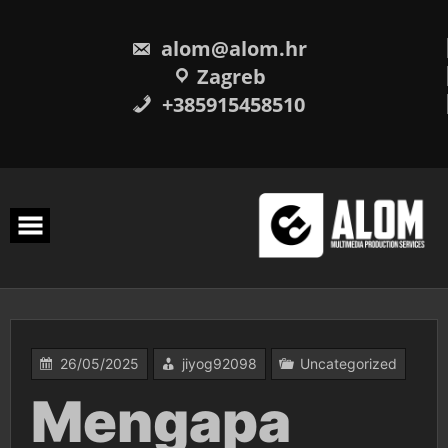
Skip
to
content
alom@alom.hr
Zagreb
+385915458510
26/05/2025
jiyog92098
Uncategorized
Mengapa