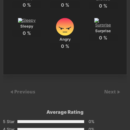
0
%
0
%
0
%
Sleepy
Surprise
0
%
0
%
Angry
0
%
Previous
Next
Average Rating
5 Star
0%
4 Star
0%