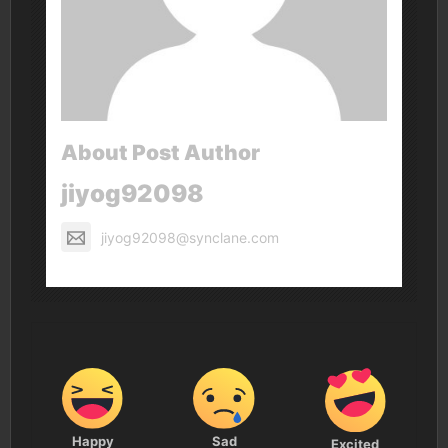
About Post Author
jiyog92098
jiyog92098@synclane.com
Happy
Sad
Excited