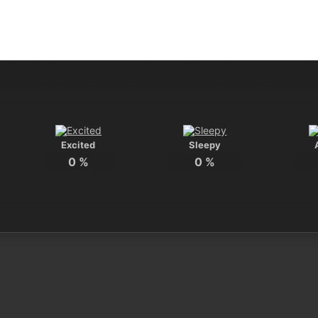
Excited
Sleepy
0
%
0
%