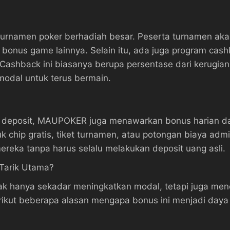
urnamen poker berhadiah besar. Peserta turnamen ak
a bonus game lainnya. Selain itu, ada juga program ca
 Cashback ini biasanya berupa persentase dari kerugia
modal untuk terus bermain.
at deposit, MAUPOKER juga menawarkan bonus harian da
k chip gratis, tiket turnamen, atau potongan biaya admi
reka tanpa harus selalu melakukan deposit uang asli.
Tarik Utama?
 hanya sekadar meningkatkan modal, tetapi juga menc
kut beberapa alasan mengapa bonus ini menjadi daya 