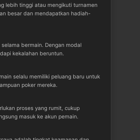
g lebih tinggi atau mengikuti turnamen
ngan besar dan mendapatkan hadiah-
i selama bermain. Dengan modal
dapi kekalahan beruntun.
in selalu memiliki peluang baru untuk
mampuan poker mereka.
lukan proses yang rumit, cukup
langsung masuk ke akun pemain.
rcaya adalah tingkat keamanan dan