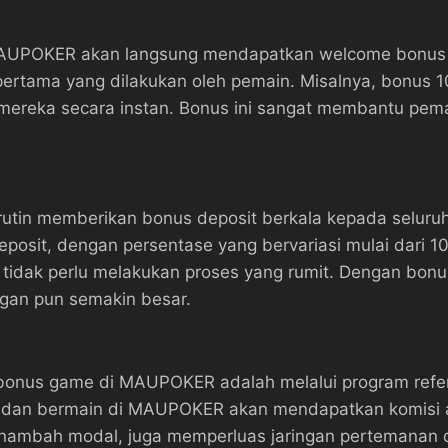
MAUPOKER akan langsung mendapatkan welcome bonus y
 pertama yang dilakukan oleh pemain. Misalnya, bonus 1
ereka secara instan. Bonus ini sangat membantu pema
tin memberikan bonus deposit berkala kepada seluruh 
eposit, dengan persentase yang bervariasi mulai dari 1
 tidak perlu melakukan proses yang rumit. Dengan bonu
gan pun semakin besar.
 bonus game di MAUPOKER adalah melalui program refer
dan bermain di MAUPOKER akan mendapatkan komisi ata
ambah modal, juga memperluas jaringan pertemanan di