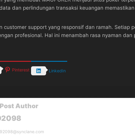
i data dan perlindungan transaksi keuangan memastikan
 customer support yang responsif dan ramah. Setiap p
ngan profesional. Hal ini menambah rasa nyaman dan p
Pinterest
LinkedIn
Post Author
92098
g92098@synclane.com