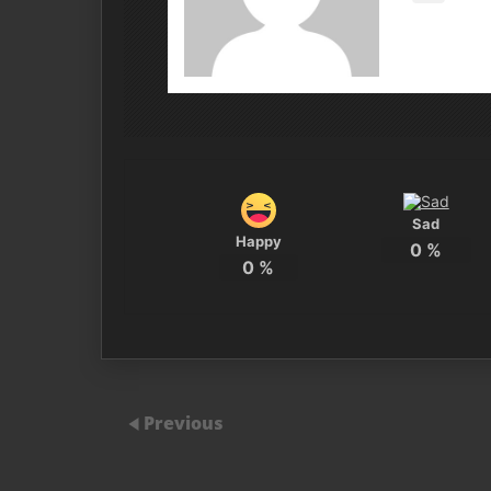
Sad
Happy
0
%
0
%
Previous