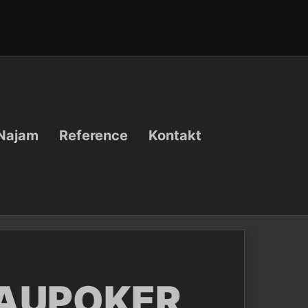
Najam
Reference
Kontakt
MAUPOKER,