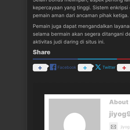
kepercayaan yang tinggi. Sistem enkrips
pemain aman dari ancaman pihak ketiga.
Pemain juga dapat mengandalkan layanan
selama bermain akan segera ditangani de
aktivitas judi daring di situs ini.
Share
Facebook
Twitter
About 
jiyog
jiyo