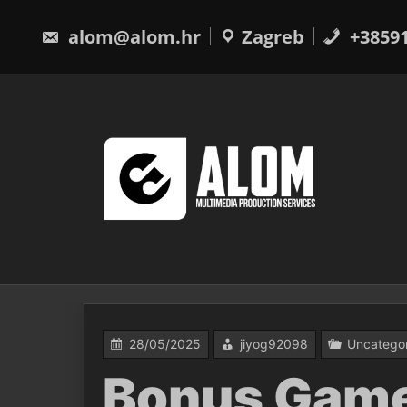
Skip
to
alom@alom.hr
Zagreb
+3859
content
28/05/2025
jiyog92098
Uncatego
Bonus Game