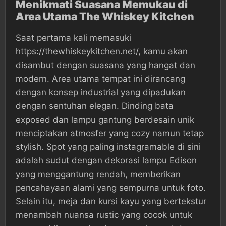
Menikmati Suasana Memukau di
Area Utama The Whiskey Kitchen
Saat pertama kali memasuki
https://thewhiskeykitchen.net/
, kamu akan
disambut dengan suasana yang hangat dan
modern. Area utama tempat ini dirancang
dengan konsep industrial yang dipadukan
dengan sentuhan elegan. Dinding bata
exposed dan lampu gantung berdesain unik
menciptakan atmosfer yang cozy namun tetap
stylish. Spot yang paling instagramable di sini
adalah sudut dengan dekorasi lampu Edison
yang menggantung rendah, memberikan
pencahayaan alami yang sempurna untuk foto.
Selain itu, meja dan kursi kayu yang bertekstur
menambah nuansa rustic yang cocok untuk