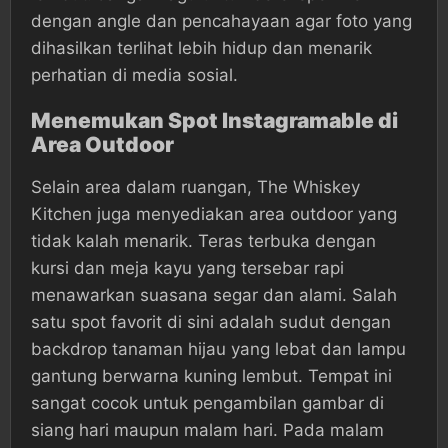
dengan angle dan pencahayaan agar foto yang
dihasilkan terlihat lebih hidup dan menarik
perhatian di media sosial.
Menemukan Spot Instagramable di
Area Outdoor
Selain area dalam ruangan, The Whiskey
Kitchen juga menyediakan area outdoor yang
tidak kalah menarik. Teras terbuka dengan
kursi dan meja kayu yang tersebar rapi
menawarkan suasana segar dan alami. Salah
satu spot favorit di sini adalah sudut dengan
backdrop tanaman hijau yang lebat dan lampu
gantung berwarna kuning lembut. Tempat ini
sangat cocok untuk pengambilan gambar di
siang hari maupun malam hari. Pada malam