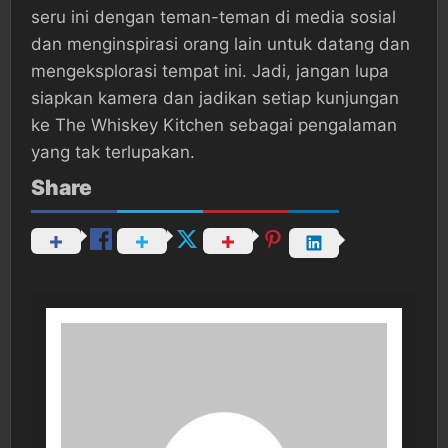
seru ini dengan teman-teman di media sosial
dan menginspirasi orang lain untuk datang dan
mengeksplorasi tempat ini. Jadi, jangan lupa
siapkan kamera dan jadikan setiap kunjungan
ke The Whiskey Kitchen sebagai pengalaman
yang tak terlupakan.
Share