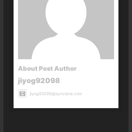
About Post Author
jiyog92098
jiyog92098@synclane.com