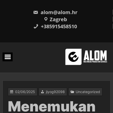
Skip
to
content
alom@alom.hr
Zagreb
+385915458510
02/06/2025
jiyog92098
Uncategorized
Menemukan