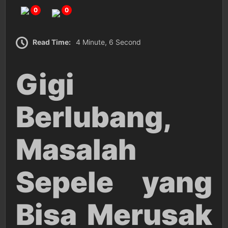
0
0
Read Time:
4 Minute, 6 Second
Gigi
Berlubang,
Masalah
Sepele yang
Bisa Merusak