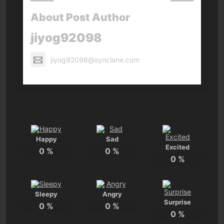
About Post Author
jiyog92098
jiyog92098@synclane.com
Happy
Sad
Excited
0
%
0
%
0
%
Sleepy
Angry
Surprise
0
%
0
%
0
%