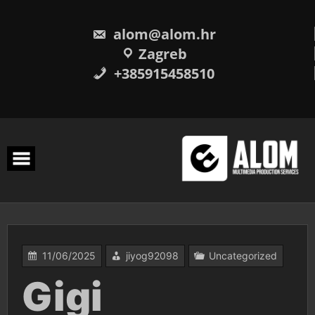
Skip
to
content
alom@alom.hr
Zagreb
+385915458510
11/06/2025
jiyog92098
Uncategorized
Gigi