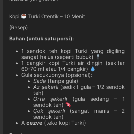
Kopi
Turki Otentik – 10 Menit
(Resep)
Bahan (untuk satu porsi):
1 sendok teh kopi Turki yang digiling
sangat halus (seperti bubuk)
1 cangkir kopi Turki air dingin (sekitar
60-70 ml atau 1/4 cangkir)
Gula secukupnya (opsional):
Sade
(tanpa gula)
Az şekerli
(sedikit gula – 1/2 sendok
teh)
Orta şekerli
(gula sedang – 1
sendok teh)
Çok şekerli
(sangat manis – 2
sendok teh)
A
cezve
(teko kopi Turki)