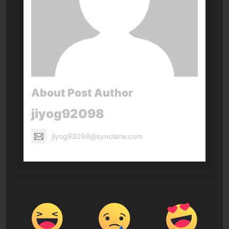
About Post Author
jiyog92098
jiyog92098@synclane.com