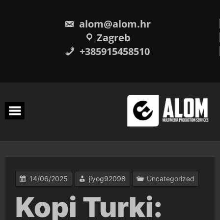
Skip
to
content
alom@alom.hr
Zagreb
+385915458510
14/06/2025
jiyog92098
Uncategorized
Kopi Turki: