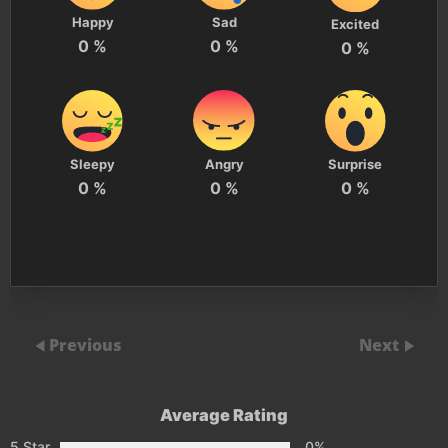
Happy
Sad
Excited
0
%
0
%
0
%
Sleepy
Angry
Surprise
0
%
0
%
0
%
Previous
Next
Average Rating
5 Star
0%