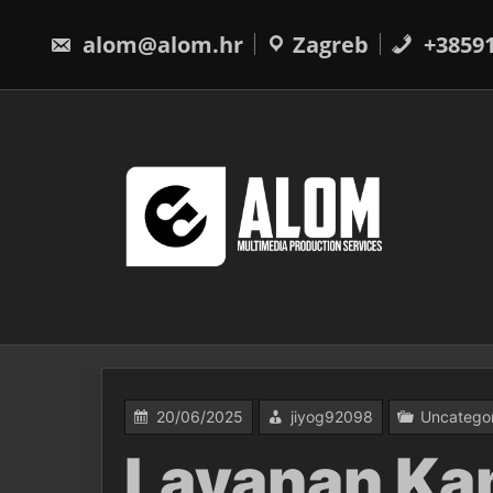
Skip
to
alom@alom.hr
Zagreb
+3859
content
20/06/2025
jiyog92098
Uncatego
Layanan Ka