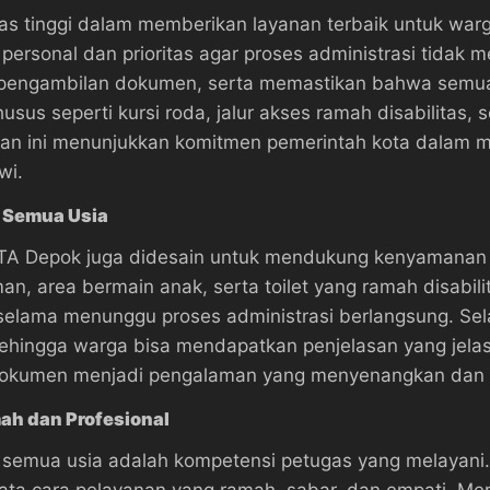
 tinggi dalam memberikan layanan terbaik untuk warga
ersonal dan prioritas agar proses administrasi tidak 
 pengambilan dokumen, serta memastikan bahwa semua 
husus seperti kursi roda, jalur akses ramah disabilitas, 
an ini menunjukkan komitmen pemerintah kota dalam 
wi.
 Semua Usia
KOTA Depok juga didesain untuk mendukung kenyamanan
n, area bermain anak, serta toilet yang ramah disabili
elama menunggu proses administrasi berlangsung. Sela
sehingga warga bisa mendapatkan penjelasan yang jela
an dokumen menjadi pengalaman yang menyenangkan dan
ah dan Profesional
gi semua usia adalah kompetensi petugas yang melayan
ata cara pelayanan yang ramah, sabar, dan empati. Me