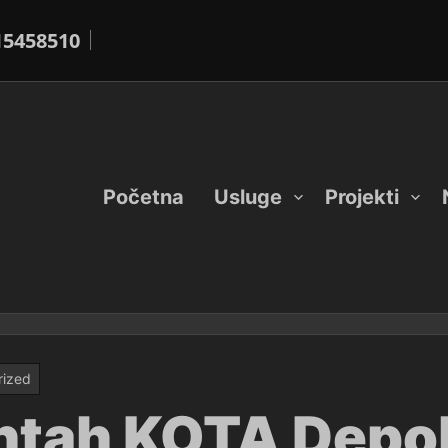
15458510
Početna
Usluge
Projekti
rized
ntah KOTA Depo