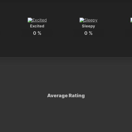
Excited
Sleepy
0
%
0
%
Average Rating