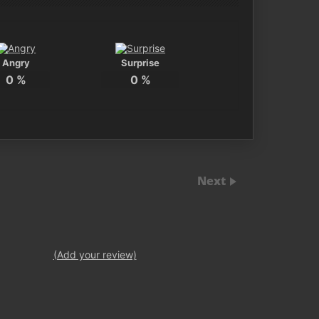
Angry
Surprise
0
%
0
%
Next
(Add your review)