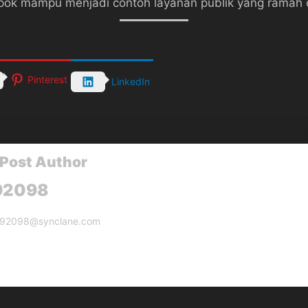
ok mampu menjadi contoh layanan publik yang ramah dan
Pinterest
LinkedIn
Post Author
92098
g92098@synclane.com