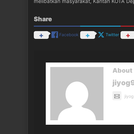
melibatkan masyarakat, Kantah KOTA Dep
Share
Facebook
Twitter
About 
jiyog
jiyo