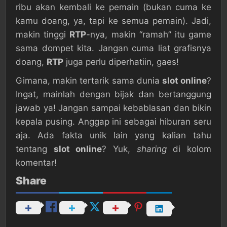
ribu akan kembali ke pemain (bukan cuma ke
kamu doang, ya, tapi ke semua pemain). Jadi,
makin tinggi
RTP
-nya, makin “ramah” itu game
sama dompet kita. Jangan cuma liat grafisnya
doang,
RTP
juga perlu diperhatiin, gaes!
Gimana, makin tertarik sama dunia
slot online
?
Ingat, mainlah dengan bijak dan bertanggung
jawab ya! Jangan sampai kebablasan dan bikin
kepala pusing. Anggap ini sebagai hiburan seru
aja. Ada fakta unik lain yang kalian tahu
tentang
slot online
? Yuk,
sharing
di kolom
komentar!
Share