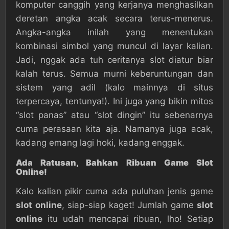
komputer canggih yang kerjanya menghasilkan
deretan angka acak secara terus-menerus.
Angka-angka inilah yang menentukan
kombinasi simbol yang muncul di layar kalian.
Jadi, nggak ada tuh ceritanya slot diatur biar
kalah terus. Semua murni keberuntungan dan
sistem yang adil (kalo mainnya di situs
terpercaya, tentunya!). Ini juga yang bikin mitos
“slot panas” atau “slot dingin” itu sebenarnya
cuma perasaan kita aja. Namanya juga acak,
kadang emang lagi hoki, kadang enggak.
Ada Ratusan, Bahkan Ribuan Game
Slot
Online
!
Kalo kalian pikir cuma ada puluhan jenis game
slot online
, siap-siap kaget! Jumlah game
slot
online
itu udah mencapai ribuan, lho! Setiap