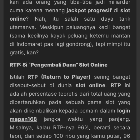
kan ada orang yang tiba-tiba jadi miliarder
cuma karena menang
jackpot progresif
di
slot
online
? Nah, itu salah satu daya tarik
utamanya. Meskipun peluangnya kecil banget
(sama kecilnya kayak peluang ketemu mantan
di Indomaret pas lagi gondrong), tapi mimpi itu
gratis, kan?
RTP: Si “Pengembali Dana”
Slot Online
Istilah
RTP (Return to Player)
sering banget
disebut-sebut di dunia
slot online
.
RTP
ini
adalah persentase teoretis dari total uang yang
dipertaruhkan pada sebuah game slot yang
akan dikembalikan kepada pemain dalam
login
mapan168
jangka waktu yang panjang.
Misalnya, kalau RTP-nya 96%, berarti secara
teori, dari setiap 100 ribu yang kamu putar, 96