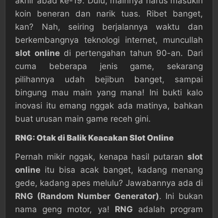
akhir abad ke-19. Dulu, mainnya harus masukin
koin beneran dan narik tuas. Ribet banget,
kan? Nah, seiring berjalannya waktu dan
berkembangnya teknologi internet, muncullah
slot online
di pertengahan tahun 90-an. Dari
cuma beberapa jenis game, sekarang
pilihannya udah bejibun banget, sampai
bingung mau main yang mana! Ini bukti kalo
inovasi itu emang nggak ada matinya, bahkan
buat urusan main game receh gini.
RNG: Otak di Balik Keacakan
Slot Online
Pernah mikir nggak, kenapa hasil putaran
slot
online
itu bisa acak banget, kadang menang
gede, kadang apes melulu? Jawabannya ada di
RNG (Random Number Generator)
. Ini bukan
nama geng motor, ya!
RNG
adalah program