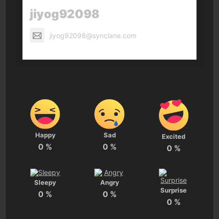
jiyog92098
jiyog92098@synclane.com
Happy
Sad
Excited
0
%
0
%
0
%
Sleepy
Angry
Surprise
0
%
0
%
0
%