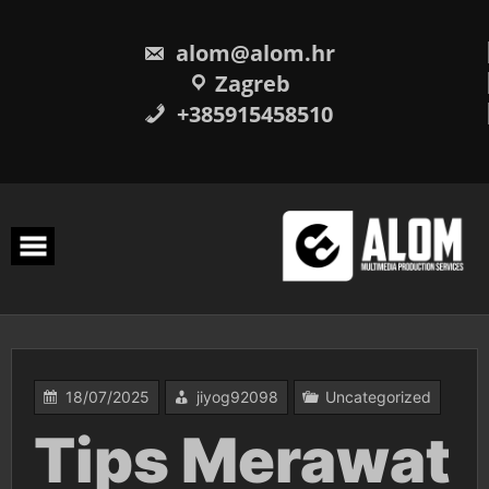
Skip
to
content
alom@alom.hr
Zagreb
+385915458510
18/07/2025
jiyog92098
Uncategorized
Tips Merawat