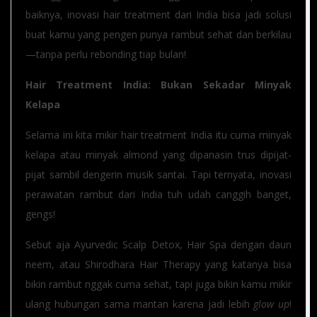
baiknya, inovasi hair treatment dari India bisa jadi solusi
buat kamu yang pengen punya rambut sehat dan berkilau
—tanpa perlu rebonding tiap bulan!
Hair Treatment India: Bukan Sekadar Minyak
Kelapa
Selama ini kita mikir hair treatment India itu cuma minyak
kelapa atau minyak almond yang dipanasin trus dipijat-
pijat sambil dengerin musik santai. Tapi ternyata, inovasi
perawatan rambut dari India tuh udah canggih banget,
gengs!
Sebut aja Ayurvedic Scalp Detox, Hair Spa dengan daun
neem, atau Shirodhara Hair Therapy yang katanya bisa
bikin rambut nggak cuma sehat, tapi juga bikin kamu mikir
ulang hubungan sama mantan karena jadi lebih
glow up
!