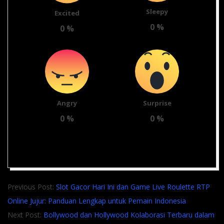
Sleepy
Excited
0
%
0
%
Angry
Surprise
0
%
0
%
2025-
Previous Post:
Slot Gacor Hari Ini dan Game Live Roulette RTP
07-
Online Jujur: Panduan Lengkap untuk Pemain Indonesia
21
Next Post:
Bollywood dan Hollywood Kolaborasi Terbaru dalam