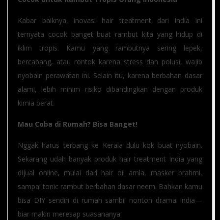
Kabar baiknya, inovasi hair treatment dari India ini
ternyata cocok banget buat rambut kita yang hidup di
iklim tropis. Kamu yang rambutnya sering lepek,
bercabang, atau rontok karena stress dan polusi, wajib
nyobain perawatan ini. Selain itu, karena berbahan dasar
alami, lebih minim risiko dibandingkan dengan produk
kimia berat.
Mau Coba di Rumah? Bisa Banget!
Nggak harus terbang ke Kerala dulu kok buat nyobain.
Sekarang udah banyak produk hair treatment India yang
dijual online, mulai dari hair oil amla, masker brahmi,
sampai tonic rambut berbahan dasar neem. Bahkan kamu
bisa DIY sendiri di rumah sambil nonton drama India—
biar makin meresap suasananya.