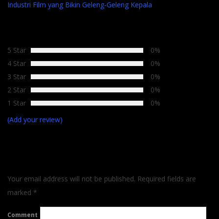
Industri Film yang Bikin Geleng-Geleng Kepala
Average Rating
5 Star
0%
4 Star
0%
3 Star
0%
2 Star
0%
1 Star
0%
(Add your review)
LEAVE A REPLY
Your email address will not be published.
Required fields are
marked
*
Comment