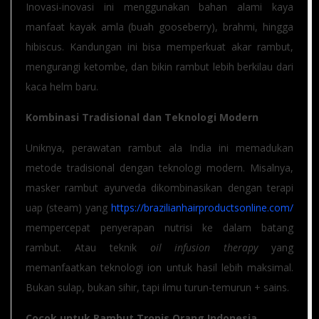
Inovasi-inovasi ini menggunakan bahan alami kaya
manfaat kayak amla (buah gooseberry), brahmi, hingga
hibiscus. Kandungan ini bisa memperkuat akar rambut,
mengurangi ketombe, dan bikin rambut lebih berkilau dari
kaca helm baru.
Kombinasi Tradisional dan Teknologi Modern
Uniknya, perawatan rambut ala India ini memadukan
metode tradisional dengan teknologi modern. Misalnya,
masker rambut ayurveda dikombinasikan dengan terapi
uap (steam) yang
https://brazilianhairproductsonline.com/
mempercepat penyerapan nutrisi ke dalam batang
rambut. Atau teknik
oil infusion therapy
yang
memanfaatkan teknologi ion untuk hasil lebih maksimal.
Bukan sulap, bukan sihir, tapi ilmu turun-temurun + sains.
Cocok untuk Rambut Tropis Orang Indonesia