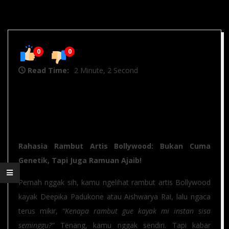
0
0
Read Time:
2 Minute, 2 Second
Inovasi Hair Treatment India
untuk Rambut Sehat dan Berkilau
Rahasia Rambut Artis Bollywood: Bukan Cuma
Genetik, Tapi Juga Ramuan Ajaib!
Pernah nggak sih, kamu ngelihat rambut artis Bollywood
kayak Deepika Padukone atau Aishwarya Rai, lalu ngaca
terus mikir,
“Kenapa rambut gue kayak mi instan sisa
seminggu?”
Tenang, kamu nggak sendiri. Tapi kabar