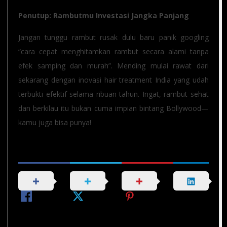
Penutup: Rambutmu Investasi Jangka Panjang
Jangan tunggu rambut rusak dulu baru panik googling
“cara cepat menghitamkan rambut secara alami tanpa
efek samping dan murah”. Mending mulai rawat dari
sekarang dengan inovasi hair treatment India yang udah
terbukti efektif selama ribuan tahun. Ingat, rambut sehat
dan berkilau itu bukan cuma impian bintang Bollywood—
kamu juga bisa punya!
Share