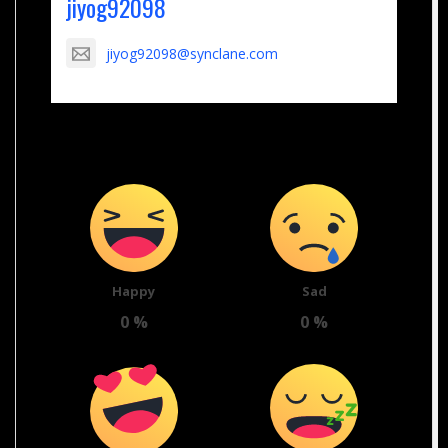
jiyog92098
jiyog92098@synclane.com
Happy
Sad
0
%
0
%