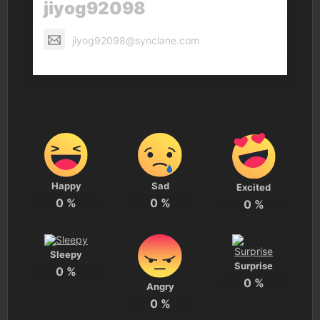
jiyog92098
jiyog92098@synclane.com
Happy
Sad
Excited
0
%
0
%
0
%
Sleepy
Surprise
0
%
0
%
Angry
0
%