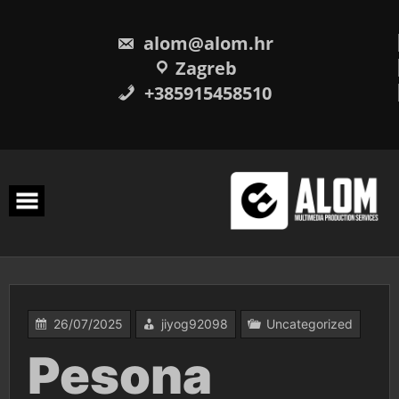
Skip
to
content
alom@alom.hr
Zagreb
+385915458510
26/07/2025
jiyog92098
Uncategorized
Pesona