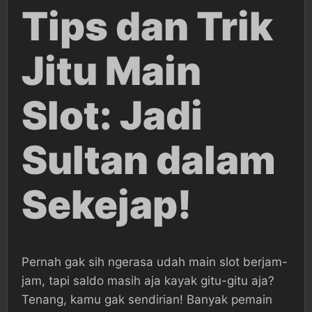
Tips dan Trik
Jitu Main
Slot: Jadi
Sultan dalam
Sekejap!
Pernah gak sih ngerasa udah main slot berjam-
jam, tapi saldo masih aja kayak gitu-gitu aja?
Tenang, kamu gak sendirian! Banyak pemain