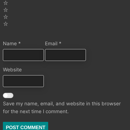
4
3
2
1
Name
*
Email
*
Website
Save my name, email, and website in this browser
for the next time I comment.