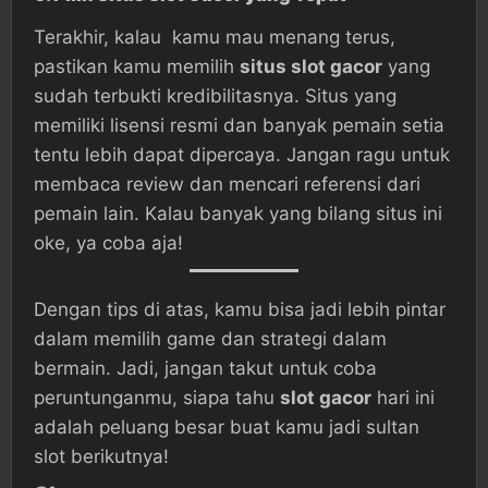
Terakhir, kalau kamu mau menang terus,
pastikan kamu memilih
situs slot gacor
yang
sudah terbukti kredibilitasnya. Situs yang
memiliki lisensi resmi dan banyak pemain setia
tentu lebih dapat dipercaya. Jangan ragu untuk
membaca review dan mencari referensi dari
pemain lain. Kalau banyak yang bilang situs ini
oke, ya coba aja!
Dengan tips di atas, kamu bisa jadi lebih pintar
dalam memilih game dan strategi dalam
bermain. Jadi, jangan takut untuk coba
peruntunganmu, siapa tahu
slot gacor
hari ini
adalah peluang besar buat kamu jadi sultan
slot berikutnya!