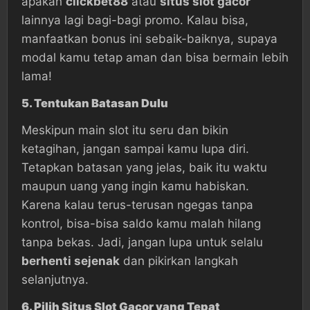
apakah
clickbet88
atau
situs slot gacor
lainnya lagi bagi-bagi promo. Kalau bisa,
manfaatkan bonus ini sebaik-baiknya, supaya
modal kamu tetap aman dan bisa bermain lebih
lama!
5. Tentukan Batasan Dulu
Meskipun main slot itu seru dan bikin
ketagihan, jangan sampai kamu lupa diri.
Tetapkan batasan yang jelas, baik itu waktu
maupun uang yang ingin kamu habiskan.
Karena kalau terus-terusan ngegas tanpa
kontrol, bisa-bisa saldo kamu malah hilang
tanpa bekas. Jadi, jangan lupa untuk selalu
berhenti sejenak
dan pikirkan langkah
selanjutnya.
6. Pilih
Situs Slot Gacor
yang Tepat