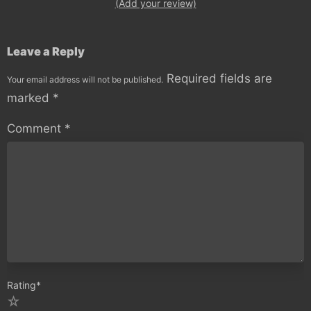
(Add your review)
Leave a Reply
Required fields are
Your email address will not be published.
marked
*
Comment
*
Rating
*
5