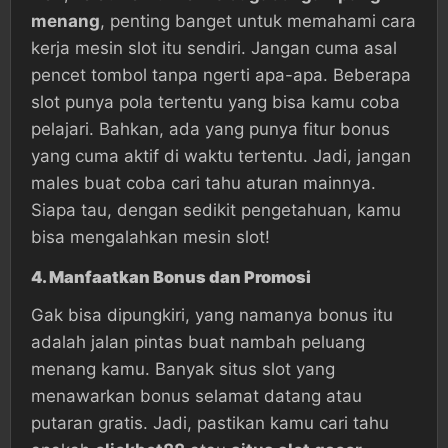
menang
, penting banget untuk memahami cara
kerja mesin slot itu sendiri. Jangan cuma asal
pencet tombol tanpa ngerti apa-apa. Beberapa
slot punya pola tertentu yang bisa kamu coba
pelajari. Bahkan, ada yang punya fitur bonus
yang cuma aktif di waktu tertentu. Jadi, jangan
males buat coba cari tahu aturan mainnya.
Siapa tau, dengan sedikit pengetahuan, kamu
bisa mengalahkan mesin slot!
4. Manfaatkan Bonus dan Promosi
Gak bisa dipungkiri, yang namanya bonus itu
adalah jalan pintas buat nambah peluang
menang kamu. Banyak situs slot yang
menawarkan bonus selamat datang atau
putaran gratis. Jadi, pastikan kamu cari tahu