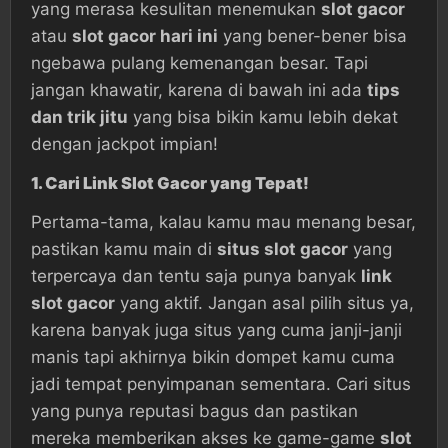
yang merasa kesulitan menemukan
slot gacor
atau
slot gacor hari ini
yang bener-bener bisa
ngebawa pulang kemenangan besar. Tapi
jangan khawatir, karena di bawah ini ada
tips
dan trik jitu
yang bisa bikin kamu lebih dekat
dengan jackpot impian!
1. Cari
Link Slot Gacor
yang Tepat!
Pertama-tama, kalau kamu mau menang besar,
pastikan kamu main di
situs slot gacor
yang
terpercaya dan tentu saja punya banyak
link
slot gacor
yang aktif. Jangan asal pilih situs ya,
karena banyak juga situs yang cuma janji-janji
manis tapi akhirnya bikin dompet kamu cuma
jadi tempat penyimpanan sementara. Cari situs
yang punya reputasi bagus dan pastikan
mereka memberikan akses ke game-game
slot