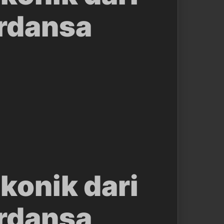
erdansa
konik dari
erdansa