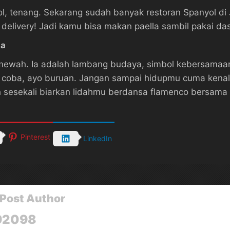
, tenang. Sekarang sudah banyak restoran Spanyol di 
delivery! Jadi kamu bisa makan paella sambil pakai dast
da
mewah. Ia adalah lambang budaya, simbol kebersamaan
h coba, ayo buruan. Jangan sampai hidupmu cuma kena
h sesekali biarkan lidahmu berdansa flamenco bersama p
Pinterest
LinkedIn
Post Author
92098