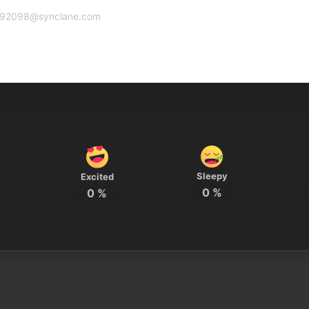
g92098@synclane.com
Sleepy
Excited
0
%
0
%