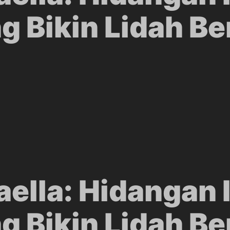
g Bikin Lidah B
ella: Hidangan I
g Bikin Lidah B