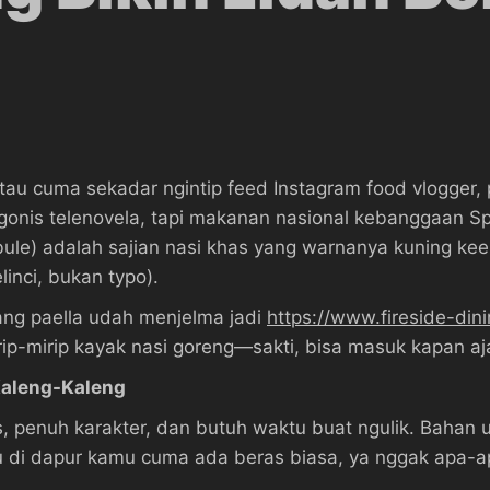
au cuma sekadar ngintip feed Instagram food vlogger, pa
gonis telenovela, tapi makanan nasional kebanggaan Sp
an bule) adalah sajian nasi khas yang warnanya kuning 
linci, bukan typo).
rang paella udah menjelma jadi
https://www.fireside-din
rip-mirip kayak nasi goreng—sakti, bisa masuk kapan aja
Kaleng-Kaleng
ks, penuh karakter, dan butuh waktu buat ngulik. Baha
 di dapur kamu cuma ada beras biasa, ya nggak apa-ap