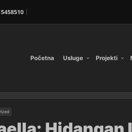
15458510
Početna
Usluge
Projekti
rized
ella: Hidangan I