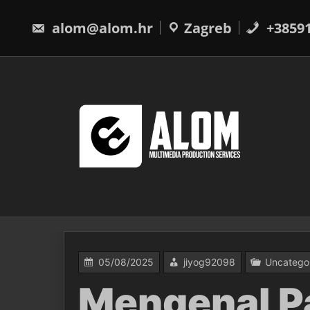
Skip
to
alom@alom.hr
Zagreb
+3859
content
05/08/2025
jiyog92098
Uncatego
Mengenal Pa