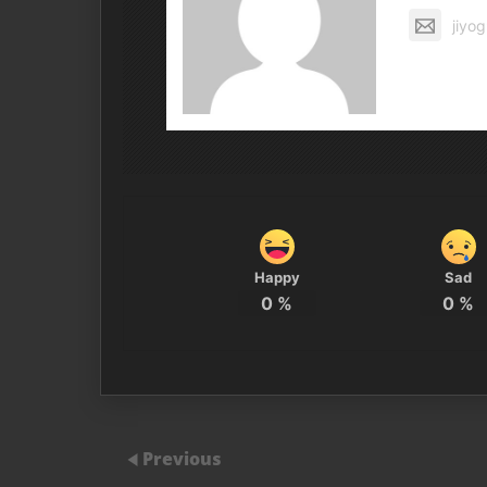
jiyo
Happy
Sad
0
%
0
%
Previous