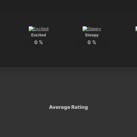
Excited
Sleepy
0
%
0
%
Average Rating