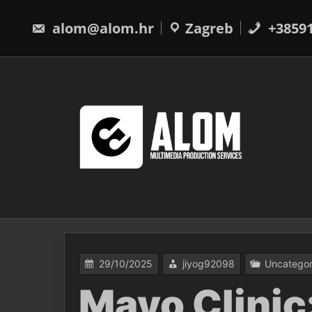
Skip
to
alom@alom.hr
Zagreb
+3859
content
29/10/2025
jiyog92098
Uncategor
Mayo Clinic