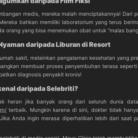
agumkan daripada Film Fiksi
embangan medis, mereka malah menciptakannya! Dari 
 Mereka bahkan memiliki laboratorium yang terus berino
a orang yang bisa menemukan obat untuk “malas bangun t
Nyaman daripada Liburan di Resort
 rumah sakit, melainkan pengalaman kesehatan yang 
angkan membuat proses penyembuhan terasa seperti l
tkan diagnosis penyakit kronis!
enal daripada Selebriti?
dak heran jika banyak orang dari seluruh dunia da
om/
terbaik. Mungkin karena di sini, dokter tidak hany
Jika Anda ingin merasa diperhatikan lebih dari saat