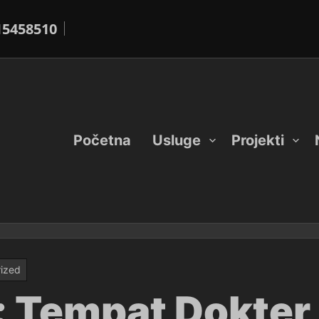
15458510
Početna
Usluge
Projekti
ized
: Tempat Dokter 