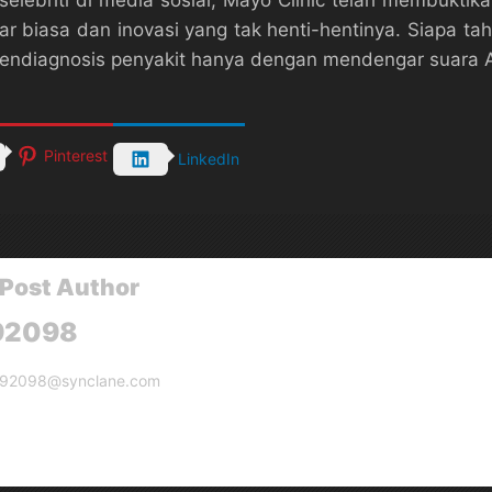
selebriti di media sosial, Mayo Clinic telah membuktik
r biasa dan inovasi yang tak henti-hentinya. Siapa tah
endiagnosis penyakit hanya dengan mendengar suara A
Pinterest
LinkedIn
Post Author
92098
g92098@synclane.com