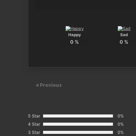
Happy
Sad
0
%
0
%
Previous
5 Star
0%
4 Star
0%
3 Star
0%