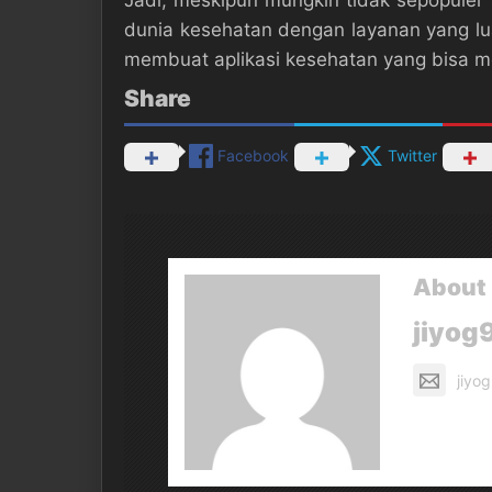
Jadi, meskipun mungkin tidak sepopuler 
dunia kesehatan dengan layanan yang lua
membuat aplikasi kesehatan yang bisa m
Share
Facebook
Twitter
About 
jiyog
jiyo