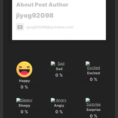
About Post Author
jiyog92098
jiyog92098@synclane.com
Sad
Excited
0
%
0
%
Happy
0
%
Sleepy
Angry
Surprise
0
%
0
%
0
%