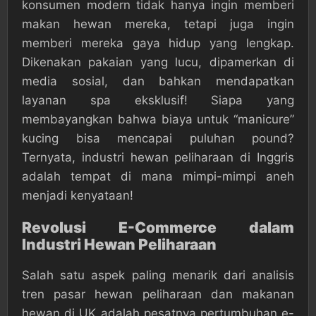
konsumen modern tidak hanya ingin memberi
makan hewan mereka, tetapi juga ingin
memberi mereka gaya hidup yang lengkap.
Dikenakan pakaian yang lucu, dipamerkan di
media sosial, dan bahkan mendapatkan
layanan spa eksklusif! Siapa yang
membayangkan bahwa biaya untuk “manicure”
kucing bisa mencapai puluhan pound?
Ternyata, industri hewan peliharaan di Inggris
adalah tempat di mana mimpi-mimpi aneh
menjadi kenyataan!
Revolusi E-Commerce dalam
Industri Hewan Peliharaan
Salah satu aspek paling menarik dari analisis
tren pasar hewan peliharaan dan makanan
hewan di UK adalah pesatnya pertumbuhan e-