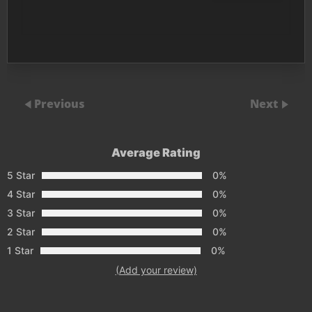
Previous
Next
Average Rating
5 Star
0%
4 Star
0%
3 Star
0%
2 Star
0%
1 Star
0%
(Add your review)