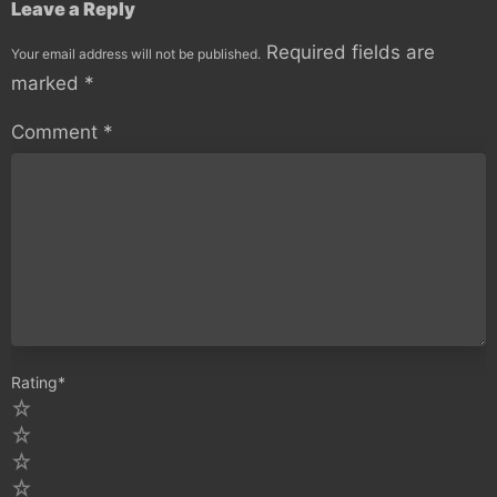
Leave a Reply
Required fields are
Your email address will not be published.
marked
*
Comment
*
Rating
*
5
4
3
2