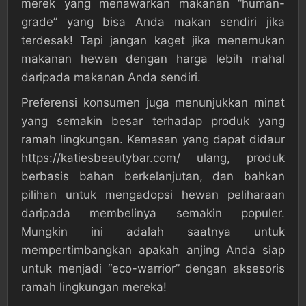
merek yang menawarkan makanan “human-
grade” yang bisa Anda makan sendiri jika
terdesak! Tapi jangan kaget jika menemukan
makanan hewan dengan harga lebih mahal
daripada makanan Anda sendiri.
Preferensi konsumen juga menunjukkan minat
yang semakin besar terhadap produk yang
ramah lingkungan. Kemasan yang dapat didaur
https://katiesbeautybar.com/
ulang, produk
berbasis bahan berkelanjutan, dan bahkan
pilihan untuk mengadopsi hewan peliharaan
daripada membelinya semakin populer.
Mungkin ini adalah saatnya untuk
mempertimbangkan apakah anjing Anda siap
untuk menjadi “eco-warrior” dengan aksesoris
ramah lingkungan mereka!