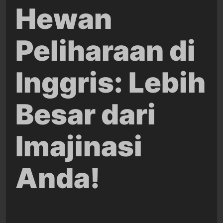
Hewan
Peliharaan di
Inggris: Lebih
Besar dari
Imajinasi
Anda!