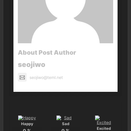
About Post Author
seojiwo
seojiwo@teml.net
Happy
Sad
Excited
0
%
0
%