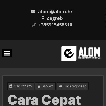
Skip
to
content
alom@alom.hr
Zagreb
+385915458510
31/12/2025
seojiwo
Uncategorized
Cara Cepat