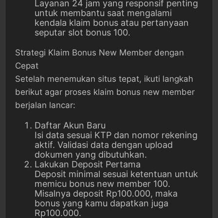
Layanan 24 jam yang responsif penting
untuk membantu saat mengalami
kendala klaim bonus atau pertanyaan
seputar slot bonus 100.
Strategi Klaim Bonus New Member dengan
Cepat
Setelah menemukan situs tepat, ikuti langkah
berikut agar proses klaim bonus new member
berjalan lancar:
Daftar Akun Baru
Isi data sesuai KTP dan nomor rekening
aktif. Validasi data dengan upload
dokumen yang dibutuhkan.
Lakukan Deposit Pertama
Deposit minimal sesuai ketentuan untuk
memicu bonus new member 100.
Misalnya deposit Rp100.000, maka
bonus yang kamu dapatkan juga
Rp100.000.