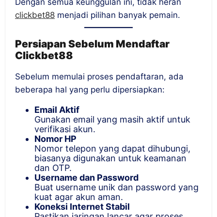
Dengan semua keunggulan ini, tidak heran
clickbet88
menjadi pilihan banyak pemain.
Persiapan Sebelum Mendaftar
Clickbet88
Sebelum memulai proses pendaftaran, ada
beberapa hal yang perlu dipersiapkan:
Email Aktif
Gunakan email yang masih aktif untuk
verifikasi akun.
Nomor HP
Nomor telepon yang dapat dihubungi,
biasanya digunakan untuk keamanan
dan OTP.
Username dan Password
Buat username unik dan password yang
kuat agar akun aman.
Koneksi Internet Stabil
Pastikan jaringan lancar agar proses