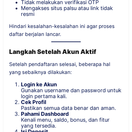
Tidak melakukan verifikasi OTP
Mengakses situs palsu atau link tidak
resmi
Hindari kesalahan-kesalahan ini agar proses
daftar berjalan lancar.
Langkah Setelah Akun Aktif
Setelah pendaftaran selesai, beberapa hal
yang sebaiknya dilakukan:
Login ke Akun
Gunakan username dan password untuk
login pertama kali.
Cek Profil
Pastikan semua data benar dan aman.
Pahami Dashboard
Kenali menu, saldo, bonus, dan fitur
yang tersedia.
Isi Deposit