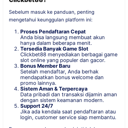
Sebelum masuk ke panduan, penting
mengetahui keunggulan platform ini:
Proses Pendaftaran Cepat
Anda bisa langsung membuat akun
hanya dalam beberapa menit.
Tersedia Banyak Game Slot
Clickbet88 menyediakan berbagai game
slot online yang populer dan gacor.
Bonus Member Baru
Setelah mendaftar, Anda berhak
mendapatkan bonus welcome dan
promo lainnya.
Sistem Aman & Terpercaya
Data pribadi dan transaksi dijamin aman
dengan sistem keamanan modern.
Support 24/7
Jika ada kendala saat pendaftaran atau
login, customer service siap membantu.