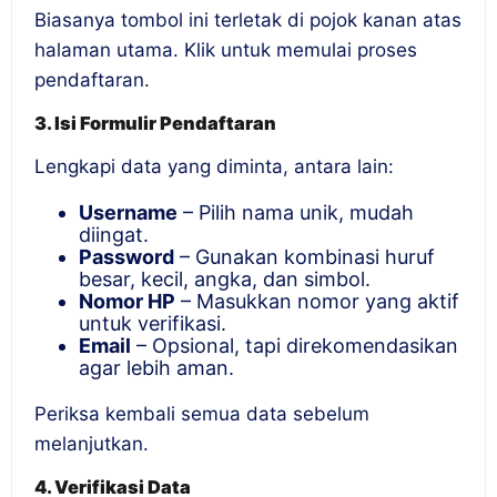
Biasanya tombol ini terletak di pojok kanan atas
halaman utama. Klik untuk memulai proses
pendaftaran.
3. Isi Formulir Pendaftaran
Lengkapi data yang diminta, antara lain:
Username
– Pilih nama unik, mudah
diingat.
Password
– Gunakan kombinasi huruf
besar, kecil, angka, dan simbol.
Nomor HP
– Masukkan nomor yang aktif
untuk verifikasi.
Email
– Opsional, tapi direkomendasikan
agar lebih aman.
Periksa kembali semua data sebelum
melanjutkan.
4. Verifikasi Data