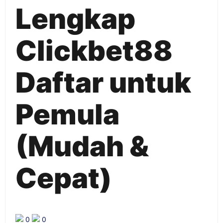
Lengkap
Clickbet88
Daftar untuk
Pemula
(Mudah &
Cepat)
0
0