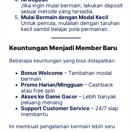
Jika ingin mulai bermain, lakukan deposit
sesuai metode yang tersedia.
Mulai Bermain dengan Modal Kecil
Untuk pemula, mulailah dengan taruhan
kecil sambil belajar pola permainan.
Keuntungan Menjadi Member Baru
Beberapa keuntungan yang bisa didapatkan:
Bonus Welcome
– Tambahan modal
bermain
Promo Harian/Mingguan
– Cashback
atau free spin
Akses ke Game Gacor
– Lebih banyak
peluang menang
Support Customer Service
– 24/7 siap
membantu
Ini membuat pengalaman bermain lebih seru