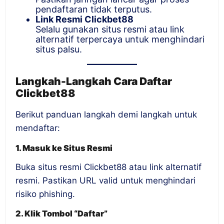
pendaftaran tidak terputus.
Link Resmi Clickbet88
Selalu gunakan situs resmi atau link
alternatif terpercaya untuk menghindari
situs palsu.
Langkah-Langkah Cara Daftar
Clickbet88
Berikut panduan langkah demi langkah untuk
mendaftar:
1. Masuk ke Situs Resmi
Buka situs resmi Clickbet88 atau link alternatif
resmi. Pastikan URL valid untuk menghindari
risiko phishing.
2. Klik Tombol “Daftar”