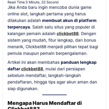
Read Time:
3 Minute, 32 Second
Jika Anda baru ingin mencoba dunia game
online slot, langkah pertama yang harus
dilakukan adalah
membuat akun di platform
terpercaya
. Salah satu situs yang populer di
kalangan pemain adalah
clickbet88
. Dengan
sistem yang mudah, fitur lengkap, dan bonus
menarik, Clickbet88 menjadi pilihan tepat bagi
pemula maupun pemain berpengalaman.
Artikel ini akan membahas
panduan lengkap
daftar
clickbet88
, mulai dari persiapan
sebelum mendaftar, langkah-langkah
pendaftaran, hingga tips agar akun aman dan
siap digunakan.
Mengapa Harus Mendaftar di
Clickbet88?