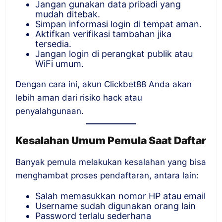
Jangan gunakan data pribadi yang
mudah ditebak.
Simpan informasi login di tempat aman.
Aktifkan verifikasi tambahan jika
tersedia.
Jangan login di perangkat publik atau
WiFi umum.
Dengan cara ini, akun Clickbet88 Anda akan
lebih aman dari risiko hack atau
penyalahgunaan.
Kesalahan Umum Pemula Saat Daftar
Banyak pemula melakukan kesalahan yang bisa
menghambat proses pendaftaran, antara lain:
Salah memasukkan nomor HP atau email
Username sudah digunakan orang lain
Password terlalu sederhana