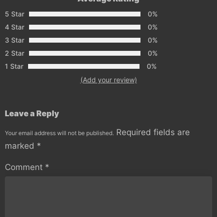
5 Star
0%
4 Star
0%
3 Star
0%
2 Star
0%
1 Star
0%
(Add your review)
Leave a Reply
Required fields are
Your email address will not be published.
marked
*
Comment
*