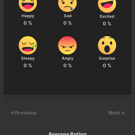
Happy
Sad
Excited
0
%
0
%
0
%
Sleepy
Angry
Surprise
0
%
0
%
0
%
Previous
Next
Average Rating