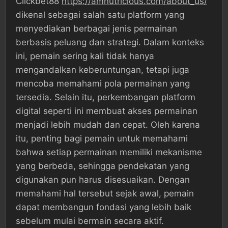
Clickbet88
https://amnutricious.com/about_us/
dikenal sebagai salah satu platform yang
menyediakan berbagai jenis permainan
berbasis peluang dan strategi. Dalam konteks
ini, pemain sering kali tidak hanya
mengandalkan keberuntungan, tetapi juga
mencoba memahami pola permainan yang
tersedia. Selain itu, perkembangan platform
digital seperti ini membuat akses permainan
menjadi lebih mudah dan cepat. Oleh karena
itu, penting bagi pemain untuk memahami
bahwa setiap permainan memiliki mekanisme
yang berbeda, sehingga pendekatan yang
digunakan pun harus disesuaikan. Dengan
memahami hal tersebut sejak awal, pemain
dapat membangun fondasi yang lebih baik
sebelum mulai bermain secara aktif.