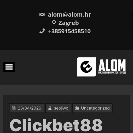
Skip
to
content
alom@alom.hr
Zagreb
+385915458510
23/04/2026
seojiwo
Uncategorized
Clickbet88