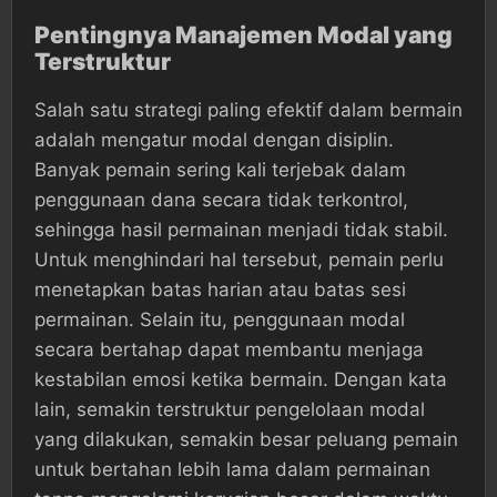
Pentingnya Manajemen Modal yang
Terstruktur
Salah satu strategi paling efektif dalam bermain
adalah mengatur modal dengan disiplin.
Banyak pemain sering kali terjebak dalam
penggunaan dana secara tidak terkontrol,
sehingga hasil permainan menjadi tidak stabil.
Untuk menghindari hal tersebut, pemain perlu
menetapkan batas harian atau batas sesi
permainan. Selain itu, penggunaan modal
secara bertahap dapat membantu menjaga
kestabilan emosi ketika bermain. Dengan kata
lain, semakin terstruktur pengelolaan modal
yang dilakukan, semakin besar peluang pemain
untuk bertahan lebih lama dalam permainan