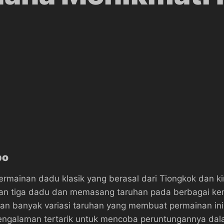
bo
mainan dadu klasik yang berasal dari Tiongkok dan kini
an tiga dadu dan memasang taruhan pada berbagai kem
kan banyak variasi taruhan yang membuat permainan ini
engalaman tertarik untuk mencoba peruntungannya da