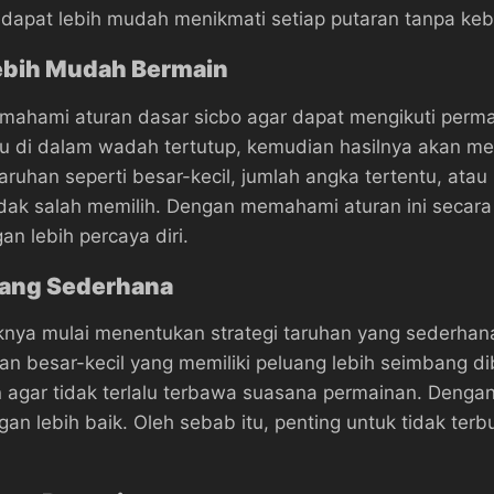
 dapat lebih mudah menikmati setiap putaran tanpa ke
ebih Mudah Bermain
mahami aturan dasar sicbo agar dapat mengikuti perma
u di dalam wadah tertutup, kemudian hasilnya akan 
aruhan seperti besar-kecil, jumlah angka tertentu, atau
idak salah memilih. Dengan memahami aturan ini secar
n lebih percaya diri.
yang Sederhana
nya mulai menentukan strategi taruhan yang sederha
n besar-kecil yang memiliki peluang lebih seimbang dib
 agar tidak terlalu terbawa suasana permainan. Dengan
n lebih baik. Oleh sebab itu, penting untuk tidak te