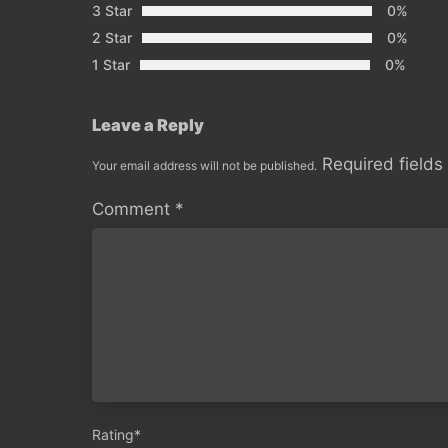
3 Star
0%
2 Star
0%
1 Star
0%
Leave a Reply
Required field
Your email address will not be published.
Comment
*
Rating
*