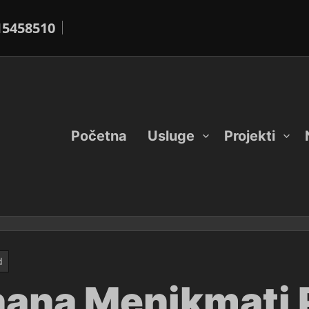
15458510
Početna
Usluge
Projekti
d
hana Menikmati