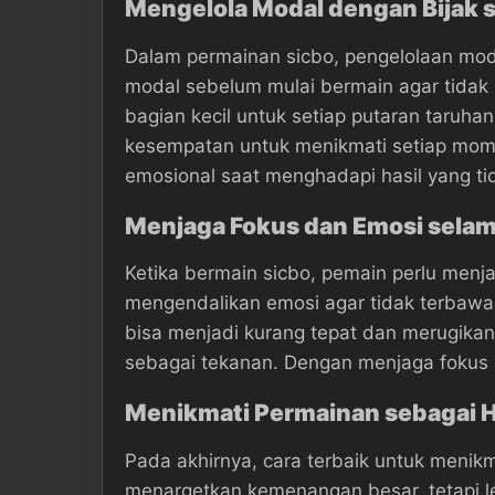
Mengelola Modal dengan Bijak 
Dalam permainan sicbo, pengelolaan mod
modal sebelum mulai bermain agar tidak
bagian kecil untuk setiap putaran taruh
kesempatan untuk menikmati setiap mome
emosional saat menghadapi hasil yang ti
Menjaga Fokus dan Emosi sela
Ketika bermain sicbo, pemain perlu menja
mengendalikan emosi agar tidak terbawa
bisa menjadi kurang tepat dan merugikan
sebagai tekanan. Dengan menjaga fokus 
Menikmati Permainan sebagai 
Pada akhirnya, cara terbaik untuk menik
menargetkan kemenangan besar, tetapi le