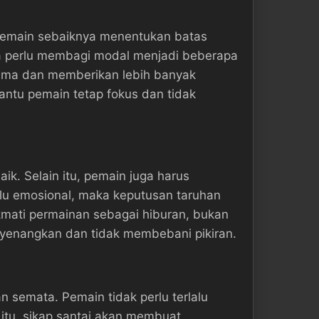
 Pemain sebaiknya menentukan batas
ga perlu membagi modal menjadi beberapa
 lama dan memberikan lebih banyak
ntu pemain tetap fokus dan tidak
ik. Selain itu, pemain juga harus
lu emosional, maka keputusan taruhan
ikmati permainan sebagai hiburan, bukan
yenangkan dan tidak membebani pikiran.
 semata. Pemain tidak perlu terlalu
itu, sikap santai akan membuat