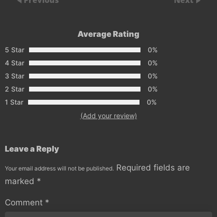
Average Rating
5 Star
0%
4 Star
0%
3 Star
0%
2 Star
0%
1 Star
0%
(Add your review)
Leave a Reply
Required fields are
Your email address will not be published.
marked
*
Comment
*